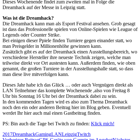
​Dieses Wochenende findet zum zweiten mal in Folge die
Dreamhack auf der Messe in Leipzig statt.
Was ist die Dreamhack?
Die Dreamhack kann man als Esport Festival ansehen. Grob gesagt
ist dass das Professionelle spielen von Online-Spielen wie League of
Legends oder Counter Strike.
Bei einigen dieser Ppiele finden Turniere gegen einander statt, wo
man Preisgelder in Millionenhöhe gewinnen kann.
Zusätzlich gibt es auf der Dreamhack einen Ausstellungsbereich, wo
verschiedene Hersteller ihre neueste Technik zeigen, welche man
teilweise direkt vor Ort austesten kann. Außerdem finden, wie oben
genannt, die großen Turniere in der Ausstellungshalle statt, so dass
man diese live mitverfolgen kann.
Dieses Jahr habe ich das Glück … oder auch Vergnügen direkt als
LAN Teilnehmer das komplette Wochenende ,also von Freitag 8
Uhr bis Sonntag 16 Uhr bei der Dreamhack dabei zu sein.
In den kommenden Tagen wird es also zum Thema Dreamhack
noch den ein oder anderen Beitrag hier im Blog geben. Eventuell
werdet Ihr hier auch mal einen Gastbeitrag finden.
PS: Bin auch die Tage bei Twitch zu finden:
Klick mich!
2017
Dreamhack
Gaming
LAN
Leipzig
Twitch
Vorheriger Beitrag
GPS-Geräte von Garmin im Angebot
Nächster