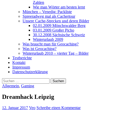
Zahlen
Wie man Wörter am besten lernt
München – Venedig: Packliste
Spreeradweg mal als Cachertour
Unsere Cache-Strecken und deren Bilder
02.01.2009 Mönchswalder Berg
03.01.2009 Großer Picho
30.12.2008 Sächsische Schweiz
Winterurlaub 2009
Was braucht man für Geocaching?
Was ist Geocaching?
Winterurlaub 2010 – vierter Tag – Bilder
Testberichte
Kontakt
Impressum
Datenschutzerklärung
Suchen
nach:
Allgemein
,
Gaming
Dreamhack Leipzig
12. Januar 2017
Veo
Schreibe einen Kommentar