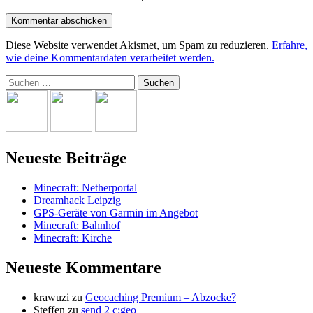
Diese Website verwendet Akismet, um Spam zu reduzieren.
Erfahre,
wie deine Kommentardaten verarbeitet werden.
Suchen
nach:
Neueste Beiträge
Minecraft: Netherportal
Dreamhack Leipzig
GPS-Geräte von Garmin im Angebot
Minecraft: Bahnhof
Minecraft: Kirche
Neueste Kommentare
krawuzi
zu
Geocaching Premium – Abzocke?
Steffen
zu
send 2 c:geo