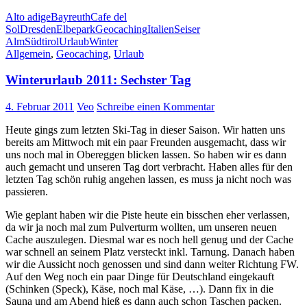
Alto adige
Bayreuth
Cafe del
Sol
Dresden
Elbepark
Geocaching
Italien
Seiser
Alm
Südtirol
Urlaub
Winter
Allgemein
,
Geocaching
,
Urlaub
Winterurlaub 2011: Sechster Tag
4. Februar 2011
Veo
Schreibe einen Kommentar
Heute gings zum letzten Ski-Tag in dieser Saison. Wir hatten uns
bereits am Mittwoch mit ein paar Freunden ausgemacht, dass wir
uns noch mal in Obereggen blicken lassen. So haben wir es dann
auch gemacht und unseren Tag dort verbracht. Haben alles für den
letzten Tag schön ruhig angehen lassen, es muss ja nicht noch was
passieren.
Wie geplant haben wir die Piste heute ein bisschen eher verlassen,
da wir ja noch mal zum Pulverturm wollten, um unseren neuen
Cache auszulegen. Diesmal war es noch hell genug und der Cache
war schnell an seinem Platz versteckt inkl. Tarnung. Danach haben
wir die Aussicht noch genossen und sind dann weiter Richtung FW.
Auf den Weg noch ein paar Dinge für Deutschland eingekauft
(Schinken (Speck), Käse, noch mal Käse, …). Dann fix in die
Sauna und am Abend hieß es dann auch schon Taschen packen.