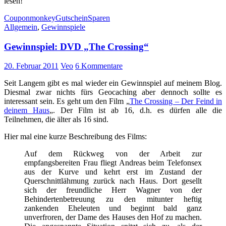
lesen!
Couponmonkey
Gutschein
Sparen
Allgemein
,
Gewinnspiele
Gewinnspiel: DVD „The Crossing“
20. Februar 2011
Veo
6 Kommentare
Seit Langem gibt es mal wieder ein Gewinnspiel auf meinem Blog.
Diesmal zwar nichts fürs Geocaching aber dennoch sollte es
interessant sein. Es geht um den Film „
The Crossing – Der Feind in
deinem Haus
„. Der Film ist ab 16, d.h. es dürfen alle die
Teilnehmen, die älter als 16 sind.
Hier mal eine kurze Beschreibung des Films:
Auf dem Rückweg von der Arbeit zur
empfangsbereiten Frau fliegt Andreas beim Telefonsex
aus der Kurve und kehrt erst im Zustand der
Querschnittlähmung zurück nach Haus. Dort gesellt
sich der freundliche Herr Wagner von der
Behindertenbetreuung zu den mitunter heftig
zankenden Eheleuten und beginnt bald ganz
unverfroren, der Dame des Hauses den Hof zu machen.