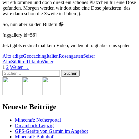
wir erklommen und doch direkt ein schönes Plätzchen für eine Dose
gefunden. Morgen werden wir dort also eine Dose platzieren, das
wäre dann schon die Zweite in Italien ;).
So, nun aber zu den Bildern 😀
[nggallery id=56]
Jetzt gibts erstmal mal kein Video, vielleicht folgt aber eins später.
Alto adige
Geocaching
Italien
Rosengarten
Seiser
Alm
Südtirol
Urlaub
Winter
Beitrags-
1
2
Weiter →
Suchen
Navigation
nach:
Neueste Beiträge
Minecraft: Netherportal
Dreamhack Leipzig
GPS-Geräte von Garmin im Angebot
Minecraft: Bahnhof