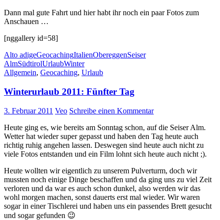
Dann mal gute Fahrt und hier habt ihr noch ein paar Fotos zum
Anschauen …
[nggallery id=58]
Alto adige
Geocaching
Italien
Obereggen
Seiser
Alm
Südtirol
Urlaub
Winter
Allgemein
,
Geocaching
,
Urlaub
Winterurlaub 2011: Fünfter Tag
3. Februar 2011
Veo
Schreibe einen Kommentar
Heute ging es, wie bereits am Sonntag schon, auf die Seiser Alm.
Wetter hat wieder super gepasst und haben den Tag heute auch
richtig ruhig angehen lassen. Deswegen sind heute auch nicht zu
viele Fotos entstanden und ein Film lohnt sich heute auch nicht ;).
Heute wollten wir eigentlich zu unserem Pulverturm, doch wir
mussten noch einige Dinge beschaffen und da ging uns zu viel Zeit
verloren und da war es auch schon dunkel, also werden wir das
wohl morgen machen, sonst dauerts erst mal wieder. Wir waren
sogar in einer Tischlerei und haben uns ein passendes Brett gesucht
und sogar gefunden 😉