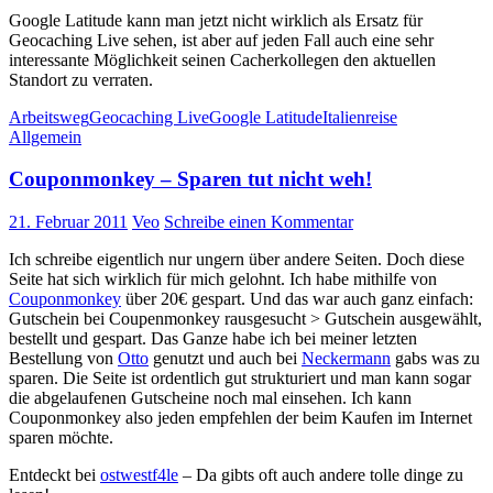
Google Latitude kann man jetzt nicht wirklich als Ersatz für
Geocaching Live sehen, ist aber auf jeden Fall auch eine sehr
interessante Möglichkeit seinen Cacherkollegen den aktuellen
Standort zu verraten.
Arbeitsweg
Geocaching Live
Google Latitude
Italienreise
Allgemein
Couponmonkey – Sparen tut nicht weh!
21. Februar 2011
Veo
Schreibe einen Kommentar
Ich schreibe eigentlich nur ungern über andere Seiten. Doch diese
Seite hat sich wirklich für mich gelohnt. Ich habe mithilfe von
Couponmonkey
über 20€ gespart. Und das war auch ganz einfach:
Gutschein bei Coupenmonkey rausgesucht > Gutschein ausgewählt,
bestellt und gespart. Das Ganze habe ich bei meiner letzten
Bestellung von
Otto
genutzt und auch bei
Neckermann
gabs was zu
sparen. Die Seite ist ordentlich gut strukturiert und man kann sogar
die abgelaufenen Gutscheine noch mal einsehen. Ich kann
Couponmonkey also jeden empfehlen der beim Kaufen im Internet
sparen möchte.
Entdeckt bei
ostwestf4le
– Da gibts oft auch andere tolle dinge zu