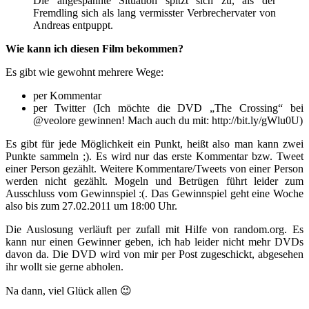
Die angespannte Situation spitzt sich zu, als der
Fremdling sich als lang vermisster Verbrechervater von
Andreas entpuppt.
Wie kann ich diesen Film bekommen?
Es gibt wie gewohnt mehrere Wege:
per Kommentar
per Twitter (Ich möchte die DVD „The Crossing“ bei
@veolore gewinnen! Mach auch du mit: http://bit.ly/gWlu0U)
Es gibt für jede Möglichkeit ein Punkt, heißt also man kann zwei
Punkte sammeln ;). Es wird nur das erste Kommentar bzw. Tweet
einer Person gezählt. Weitere Kommentare/Tweets von einer Person
werden nicht gezählt. Mogeln und Betrügen führt leider zum
Ausschluss vom Gewinnspiel :(. Das Gewinnspiel geht eine Woche
also bis zum 27.02.2011 um 18:00 Uhr.
Die Auslosung verläuft per zufall mit Hilfe von random.org. Es
kann nur einen Gewinner geben, ich hab leider nicht mehr DVDs
davon da. Die DVD wird von mir per Post zugeschickt, abgesehen
ihr wollt sie gerne abholen.
Na dann, viel Glück allen 😉