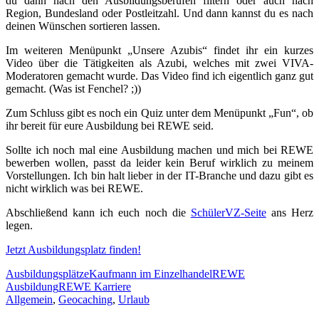
du dann nach den Ausbildungsberufen filtern oder auch nach
Region, Bundesland oder Postleitzahl. Und dann kannst du es nach
deinen Wünschen sortieren lassen.
Im weiteren Menüpunkt „Unsere Azubis“ findet ihr ein kurzes
Video über die Tätigkeiten als Azubi, welches mit zwei VIVA-
Moderatoren gemacht wurde. Das Video find ich eigentlich ganz gut
gemacht. (Was ist Fenchel? ;))
Zum Schluss gibt es noch ein Quiz unter dem Menüpunkt „Fun“, ob
ihr bereit für eure Ausbildung bei REWE seid.
Sollte ich noch mal eine Ausbildung machen und mich bei REWE
bewerben wollen, passt da leider kein Beruf wirklich zu meinem
Vorstellungen. Ich bin halt lieber in der IT-Branche und dazu gibt es
nicht wirklich was bei REWE.
Abschließend kann ich euch noch die
SchülerVZ-Seite
ans Herz
legen.
Jetzt Ausbildungsplatz finden!
Ausbildungsplätze
Kaufmann im Einzelhandel
REWE
Ausbildung
REWE Karriere
Allgemein
,
Geocaching
,
Urlaub