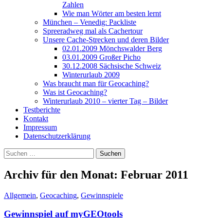
Zahlen
Wie man Wörter am besten lernt
München – Venedig: Packliste
Spreeradweg mal als Cachertour
Unsere Cache-Strecken und deren Bilder
02.01.2009 Mönchswalder Berg
03.01.2009 Großer Picho
30.12.2008 Sächsische Schweiz
Winterurlaub 2009
Was braucht man für Geocaching?
Was ist Geocaching?
Winterurlaub 2010 – vierter Tag – Bilder
Testberichte
Kontakt
Impressum
Datenschutzerklärung
Suchen
nach:
Archiv für den Monat: Februar 2011
Allgemein
,
Geocaching
,
Gewinnspiele
Gewinnspiel auf myGEOtools