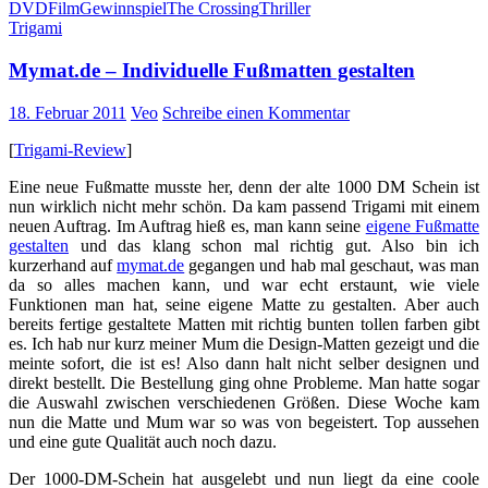
DVD
Film
Gewinnspiel
The Crossing
Thriller
Trigami
Mymat.de – Individuelle Fußmatten gestalten
18. Februar 2011
Veo
Schreibe einen Kommentar
[
Trigami-Review
]
Eine neue Fußmatte musste her, denn der alte 1000 DM Schein ist
nun wirklich nicht mehr schön. Da kam passend Trigami mit einem
neuen Auftrag. Im Auftrag hieß es, man kann seine
eigene Fußmatte
gestalten
und das klang schon mal richtig gut. Also bin ich
kurzerhand auf
mymat.de
gegangen und hab mal geschaut, was man
da so alles machen kann, und war echt erstaunt, wie viele
Funktionen man hat, seine eigene Matte zu gestalten. Aber auch
bereits fertige gestaltete Matten mit richtig bunten tollen farben gibt
es. Ich hab nur kurz meiner Mum die Design-Matten
gezeigt und die
meinte sofort, die ist es! Also dann halt nicht selber designen und
direkt bestellt. Die Bestellung ging ohne Probleme. Man hatte sogar
die Auswahl zwischen verschiedenen Größen. Diese Woche kam
nun die Matte und Mum war so was von begeistert. Top aussehen
und eine gute Qualität auch noch dazu.
Der 1000-DM-Schein hat ausgelebt und nun liegt da eine coole