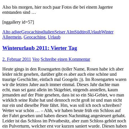
Also bis morgen, hier noch paar Fotos die bei einem Jagertee
entstanden sind …
[nggallery id=57]
Alto adige
Geocaching
Italien
Seiser Alm
Südtirol
Urlaub
Winter
Allgemein
,
Geocaching
,
Urlaub
Winterurlaub 2011: Vierter Tag
2. Februar 2011
Veo
Schreibe einen Kommentar
Heute gings in den Rosengarten (toller Name, Rosen habe ich aber
leider nicht gesehen, darüber gibt es aber auch eine schöne und
traurige Geschichte, einfach mal Googeln ;)). Im Rosengarten waren
wir die letzten Jahre auch immer einmal. Dieses Jahr dachte man
echt, man sei ganz allein im Skigebiet, nirgends anstellen, kaum
jemanden auf der Piste gesehen, dass ist so ein Ski-Gebiet, wo man
wirklich seine Ruhe hat und dennoch recht groß ist und man nicht
nur ein und dieselbe Piste fährt. Hm, was soll ich noch schreiben?
Wetter war schön … – Ahh, wir haben heute früh ein Schloss auf
der Fahrt gesehen und haben diesen Nachmittag angesteuert gehabt.
Leider ist das Schloss im Privatbesitz, aber zum Schloss gehört noch
ein Pulverturm, welcher erst vor kurzen saniert wurde. Diesen haben