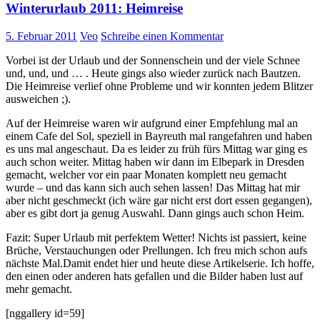
Winterurlaub 2011: Heimreise
5. Februar 2011
Veo
Schreibe einen Kommentar
Vorbei ist der Urlaub und der Sonnenschein und der viele Schnee
und, und, und … . Heute gings also wieder zurück nach Bautzen.
Die Heimreise verlief ohne Probleme und wir konnten jedem Blitzer
ausweichen ;).
Auf der Heimreise waren wir aufgrund einer Empfehlung mal an
einem Cafe del Sol, speziell in Bayreuth mal rangefahren und haben
es uns mal angeschaut. Da es leider zu früh fürs Mittag war ging es
auch schon weiter. Mittag haben wir dann im Elbepark in Dresden
gemacht, welcher vor ein paar Monaten komplett neu gemacht
wurde – und das kann sich auch sehen lassen! Das Mittag hat mir
aber nicht geschmeckt (ich wäre gar nicht erst dort essen gegangen),
aber es gibt dort ja genug Auswahl. Dann gings auch schon Heim.
Fazit: Super Urlaub mit perfektem Wetter! Nichts ist passiert, keine
Brüche, Verstauchungen oder Prellungen. Ich freu mich schon aufs
nächste Mal.Damit endet hier und heute diese Artikelserie. Ich hoffe,
den einen oder anderen hats gefallen und die Bilder haben lust auf
mehr gemacht.
[nggallery id=59]