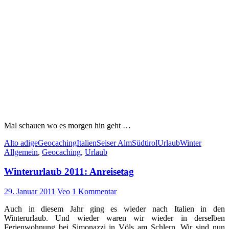
Mal schauen wo es morgen hin geht …
Alto adige
Geocaching
Italien
Seiser Alm
Südtirol
Urlaub
Winter
Allgemein
,
Geocaching
,
Urlaub
Winterurlaub 2011: Anreisetag
29. Januar 2011
Veo
1 Kommentar
Auch in diesem Jahr ging es wieder nach Italien in den
Winterurlaub. Und wieder waren wir wieder in derselben
Ferienwohnung bei Simonazzi in Völs am Schlern. Wir sind nun