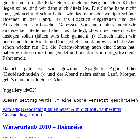
gleich einer um die Ecke einer auf einem Berg bei einer Kirche
liegen sollte, sind wir dann auch direkt los. Die Suche hatte nicht
lang gedauert und schon hatten wir das mehr oder weniger schöne
Döschen in der Hand. Fix ins Logbuch eingetragen und die
Aussicht noch ein bisschen Genossen. Vor einem Jahr standen wir
an derselben Stelle und haben uns überlegt, ob wir hier einen Cache
auslegen sollen (hätten wirs bloß gemacht ;)). Danach haben wir
noch eine kleine Runde im Dorf gedreht und dann war auch die Zeit
schon wieder ran. Da die Ferienwohnung auch eine Sauna hat,
haben wir diese direkt ausgenutzt und uns dort von der „schweren“
Fahrt erholt.
Danach gab es wie gewohnt Spaghetti Aglio Olio
(Knoblauchnudeln ;)) und der Abend nahm seinen Lauf. Morgen
geht’s dann auf die Seiser Alm.
[nggallery id=52]
Alto adige
Geocaching
Italien
Seiser Alm
Südtirol
Urlaub
Winter
Geocaching
,
Urlaub
Winterurlaub 2010 – Heimreise