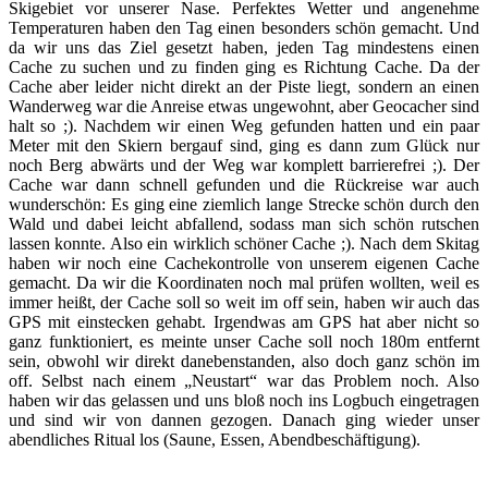
Skigebiet vor unserer Nase. Perfektes Wetter und angenehme
Temperaturen haben den Tag einen besonders schön gemacht. Und
da wir uns das Ziel gesetzt haben, jeden Tag mindestens einen
Cache zu suchen und zu finden ging es Richtung Cache. Da der
Cache aber leider nicht direkt an der Piste liegt, sondern an einen
Wanderweg war die Anreise etwas ungewohnt, aber Geocacher sind
halt so ;). Nachdem wir einen Weg gefunden hatten und ein paar
Meter mit den Skiern bergauf sind, ging es dann zum Glück nur
noch Berg abwärts und der Weg war komplett barrierefrei ;). Der
Cache war dann schnell gefunden und die Rückreise war auch
wunderschön: Es ging eine ziemlich lange Strecke schön durch den
Wald und dabei leicht abfallend, sodass man sich schön rutschen
lassen konnte. Also ein wirklich schöner Cache ;). Nach dem Skitag
haben wir noch eine Cachekontrolle von unserem eigenen Cache
gemacht. Da wir die Koordinaten noch mal prüfen wollten, weil es
immer heißt, der Cache soll so weit im off sein, haben wir auch das
GPS mit einstecken gehabt. Irgendwas am GPS hat aber nicht so
ganz funktioniert, es meinte unser Cache soll noch 180m entfernt
sein, obwohl wir direkt danebenstanden, also doch ganz schön im
off. Selbst nach einem „Neustart“ war das Problem noch. Also
haben wir das gelassen und uns bloß noch ins Logbuch eingetragen
und sind wir von dannen gezogen. Danach ging wieder unser
abendliches Ritual los (Saune, Essen, Abendbeschäftigung).