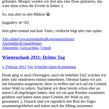
gefunden. Morgen werden wir dort also eine Dose platzieren, das
wäre dann schon die Zweite in Italien ;).
So, nun aber zu den Bildern 😀
[nggallery id=56]
Jetzt gibts erstmal mal kein Video, vielleicht folgt aber eins später.
Alto adige
Geocaching
Italien
Rosengarten
Seiser
Alm
Südtirol
Urlaub
Winter
Allgemein
,
Geocaching
,
Urlaub
Winterurlaub 2011: Dritter Tag
1. Februar 2011
Veo
Schreibe einen Kommentar
Heute ging es nach Obereggen, auch ein beliebtes Ziel, welches wir
jedes Jahr mindestens einmal mitnehmen. Diesmal hatten wir uns
mit bekannten ausgemacht, diese zu treffen und sich auf ein Getränk
seiner Wahl zu setzen. Nachdem wir diese bereits schon eher an
einem Lift abgefangen hatten, sind wir ein paar Runden zusammen
gefahren und haben dann unser Getränk der Wahl zu uns
genommen ;). Danach sind wir eigentlich den Rest des Tages
zusammengeblieben und haben auch das Mittag zusammen