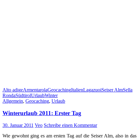
Alto adige
Armentarola
Geocaching
Italien
Lagazuoi
Seiser Alm
Sella
Ronda
Südtirol
Urlaub
Winter
Allgemein
,
Geocaching
,
Urlaub
Winterurlaub 2011: Erster Tag
30. Januar 2011
Veo
Schreibe einen Kommentar
Wie gewohnt ging es am ersten Tag auf die Seiser Alm, also in das