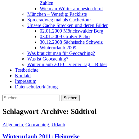
Zahlen
Wie man Wörter am besten lernt
München – Venedig: Packliste
Spreeradweg mal als Cachertour
Unsere Cache-Strecken und deren Bilder
02.01.2009 Mönchswalder Berg
03.01.2009 Großer Picho
30.12.2008 Sächsische Schweiz
Winterurlaub 2009
Was braucht man für Geocaching?
Was ist Geocaching?
Winterurlaub 2010 – vierter Tag – Bilder
Testberichte
Kontakt
Impressum
Datenschutzerklärung
Suchen
nach:
Schlagwort-Archive: Südtirol
Allgemein
,
Geocaching
,
Urlaub
Winterurlaub 2011: Heimreise