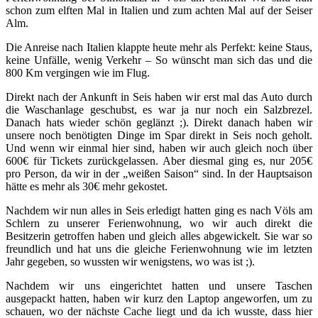
schon zum elften Mal in Italien und zum achten Mal auf der Seiser
Alm.
Die Anreise nach Italien klappte heute mehr als Perfekt: keine Staus,
keine Unfälle, wenig Verkehr – So wünscht man sich das und die
800 Km vergingen wie im Flug.
Direkt nach der Ankunft in Seis haben wir erst mal das Auto durch
die Waschanlage geschubst, es war ja nur noch ein Salzbrezel.
Danach hats wieder schön geglänzt ;). Direkt danach haben wir
unsere noch benötigten Dinge im Spar direkt in Seis noch geholt.
Und wenn wir einmal hier sind, haben wir auch gleich noch über
600€ für Tickets zurückgelassen. Aber diesmal ging es, nur 205€
pro Person, da wir in der „weißen Saison“ sind. In der Hauptsaison
hätte es mehr als 30€ mehr gekostet.
Nachdem wir nun alles in Seis erledigt hatten ging es nach Völs am
Schlern zu unserer Ferienwohnung, wo wir auch direkt die
Besitzerin getroffen haben und gleich alles abgewickelt. Sie war so
freundlich und hat uns die gleiche Ferienwohnung wie im letzten
Jahr gegeben, so wussten wir wenigstens, wo was ist ;).
Nachdem wir uns eingerichtet hatten und unsere Taschen
ausgepackt hatten, haben wir kurz den Laptop angeworfen, um zu
schauen, wo der nächste Cache liegt und da ich wusste, dass hier