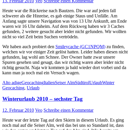
13. Februar 2010
Veo
Schreibe einen Kommentar
Heute war die Rückreise nach Bautzen. Die war auf jeden fall
schwerer als die Hinreise, es gab einige Staus und Unfälle. Am
Anfang sagte unsere Navigation was von 13 Uhr Ankunft, am Ende
waren wir 16 Uhr daheim. Auf dem Rückweg haben wir 3 Caches
gefunden, 2 weitere gesucht aber leider nicht gefunden. Wir wollten
nicht so viel Zeit beim Suchen vertrödeln.
Wir haben auch probiert den
Smileycache (GC1NPQM)
zu finden,
welchen wir vor einiger Zeit gelöst hatten. Leider haben diesen nicht
gefunden, lag wohl am Schnee. Der Owner hatte zwar unsere
Spuren gesehen und gesagt, das wir richtig waren aber leider nicht
richtig gesucht. Naja wir kommen ja bald wieder dort vorbei und da
kann man ja noch mal ein Versuch wagen.
Alto adige
Geocaching
Italien
Seiser Alm
Südtirol
Urlaub
Winter
Geocaching
,
Urlaub
Winterurlaub 2010 – sechster Tag
12. Februar 2010
Veo
Schreibe einen Kommentar
Heute war der letzte Tag auf den Skiern in diesem Urlaub. Es ging
noch mal auf die Seiser Alm, weil das bei uns so Standard ist, dass