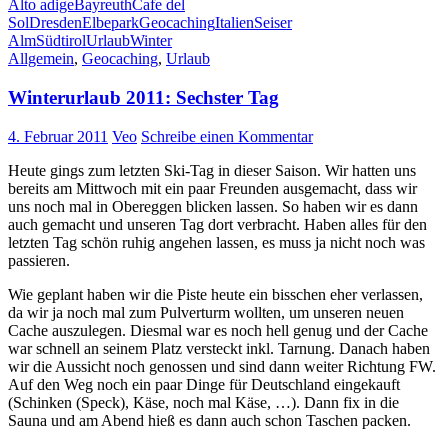
Alto adige
Bayreuth
Cafe del
Sol
Dresden
Elbepark
Geocaching
Italien
Seiser
Alm
Südtirol
Urlaub
Winter
Allgemein
,
Geocaching
,
Urlaub
Winterurlaub 2011: Sechster Tag
4. Februar 2011
Veo
Schreibe einen Kommentar
Heute gings zum letzten Ski-Tag in dieser Saison. Wir hatten uns
bereits am Mittwoch mit ein paar Freunden ausgemacht, dass wir
uns noch mal in Obereggen blicken lassen. So haben wir es dann
auch gemacht und unseren Tag dort verbracht. Haben alles für den
letzten Tag schön ruhig angehen lassen, es muss ja nicht noch was
passieren.
Wie geplant haben wir die Piste heute ein bisschen eher verlassen,
da wir ja noch mal zum Pulverturm wollten, um unseren neuen
Cache auszulegen. Diesmal war es noch hell genug und der Cache
war schnell an seinem Platz versteckt inkl. Tarnung. Danach haben
wir die Aussicht noch genossen und sind dann weiter Richtung FW.
Auf den Weg noch ein paar Dinge für Deutschland eingekauft
(Schinken (Speck), Käse, noch mal Käse, …). Dann fix in die
Sauna und am Abend hieß es dann auch schon Taschen packen.