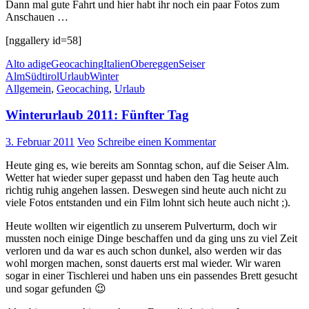
Dann mal gute Fahrt und hier habt ihr noch ein paar Fotos zum
Anschauen …
[nggallery id=58]
Alto adige
Geocaching
Italien
Obereggen
Seiser
Alm
Südtirol
Urlaub
Winter
Allgemein
,
Geocaching
,
Urlaub
Winterurlaub 2011: Fünfter Tag
3. Februar 2011
Veo
Schreibe einen Kommentar
Heute ging es, wie bereits am Sonntag schon, auf die Seiser Alm.
Wetter hat wieder super gepasst und haben den Tag heute auch
richtig ruhig angehen lassen. Deswegen sind heute auch nicht zu
viele Fotos entstanden und ein Film lohnt sich heute auch nicht ;).
Heute wollten wir eigentlich zu unserem Pulverturm, doch wir
mussten noch einige Dinge beschaffen und da ging uns zu viel Zeit
verloren und da war es auch schon dunkel, also werden wir das
wohl morgen machen, sonst dauerts erst mal wieder. Wir waren
sogar in einer Tischlerei und haben uns ein passendes Brett gesucht
und sogar gefunden 😉