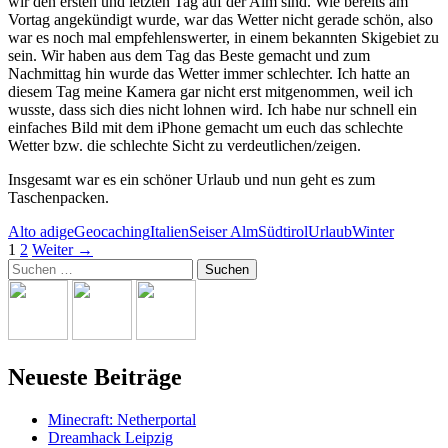
wir den ersten und letzten Tag auf der Alm sind. Wie bereits am
Vortag angekündigt wurde, war das Wetter nicht gerade schön, also
war es noch mal empfehlenswerter, in einem bekannten Skigebiet zu
sein. Wir haben aus dem Tag das Beste gemacht und zum
Nachmittag hin wurde das Wetter immer schlechter. Ich hatte an
diesem Tag meine Kamera gar nicht erst mitgenommen, weil ich
wusste, dass sich dies nicht lohnen wird. Ich habe nur schnell ein
einfaches Bild mit dem iPhone gemacht um euch das schlechte
Wetter bzw. die schlechte Sicht zu verdeutlichen/zeigen.
Insgesamt war es ein schöner Urlaub und nun geht es zum
Taschenpacken.
Alto adige
Geocaching
Italien
Seiser Alm
Südtirol
Urlaub
Winter
Beitrags-
1
2
Weiter →
Suchen
Navigation
nach:
Neueste Beiträge
Minecraft: Netherportal
Dreamhack Leipzig