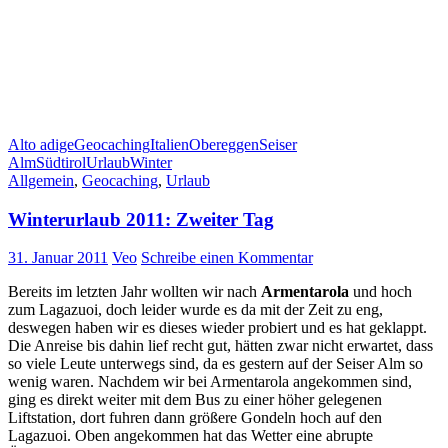
Alto adige
Geocaching
Italien
Obereggen
Seiser
Alm
Südtirol
Urlaub
Winter
Allgemein
,
Geocaching
,
Urlaub
Winterurlaub 2011: Zweiter Tag
31. Januar 2011
Veo
Schreibe einen Kommentar
Bereits im letzten Jahr wollten wir nach
Armentarola
und hoch
zum Lagazuoi, doch leider wurde es da mit der Zeit zu eng,
deswegen haben wir es dieses wieder probiert und es hat geklappt.
Die Anreise bis dahin lief recht gut, hätten zwar nicht erwartet, dass
so viele Leute unterwegs sind, da es gestern auf der Seiser Alm so
wenig waren. Nachdem wir bei Armentarola angekommen sind,
ging es direkt weiter mit dem Bus zu einer höher gelegenen
Liftstation, dort fuhren dann größere Gondeln hoch auf den
Lagazuoi. Oben angekommen hat das Wetter eine abrupte