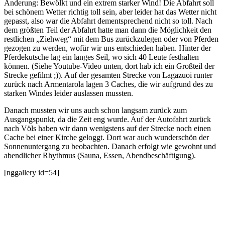
Änderung: Bewölkt und ein extrem starker Wind! Die Abfahrt soll
bei schönem Wetter richtig toll sein, aber leider hat das Wetter nicht
gepasst, also war die Abfahrt dementsprechend nicht so toll. Nach
dem größten Teil der Abfahrt hatte man dann die Möglichkeit den
restlichen „Ziehweg“ mit dem Bus zurückzulegen oder von Pferden
gezogen zu werden, wofür wir uns entschieden haben. Hinter der
Pferdekutsche lag ein langes Seil, wo sich 40 Leute festhalten
können. (Siehe Youtube-Video unten, dort hab ich ein Großteil der
Strecke gefilmt ;)). Auf der gesamten Strecke von Lagazuoi runter
zurück nach Armentarola lagen 3 Caches, die wir aufgrund des zu
starken Windes leider auslassen mussten.
Danach mussten wir uns auch schon langsam zurück zum
Ausgangspunkt, da die Zeit eng wurde. Auf der Autofahrt zurück
nach Völs haben wir dann wenigstens auf der Strecke noch einen
Cache bei einer Kirche geloggt. Dort war auch wunderschön der
Sonnenuntergang zu beobachten. Danach erfolgt wie gewohnt und
abendlicher Rhythmus (Sauna, Essen, Abendbeschäftigung).
[nggallery id=54]