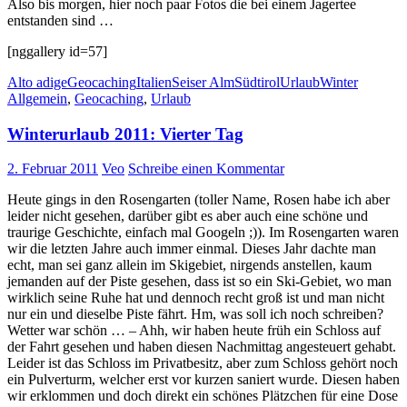
Also bis morgen, hier noch paar Fotos die bei einem Jagertee
entstanden sind …
[nggallery id=57]
Alto adige
Geocaching
Italien
Seiser Alm
Südtirol
Urlaub
Winter
Allgemein
,
Geocaching
,
Urlaub
Winterurlaub 2011: Vierter Tag
2. Februar 2011
Veo
Schreibe einen Kommentar
Heute gings in den Rosengarten (toller Name, Rosen habe ich aber
leider nicht gesehen, darüber gibt es aber auch eine schöne und
traurige Geschichte, einfach mal Googeln ;)). Im Rosengarten waren
wir die letzten Jahre auch immer einmal. Dieses Jahr dachte man
echt, man sei ganz allein im Skigebiet, nirgends anstellen, kaum
jemanden auf der Piste gesehen, dass ist so ein Ski-Gebiet, wo man
wirklich seine Ruhe hat und dennoch recht groß ist und man nicht
nur ein und dieselbe Piste fährt. Hm, was soll ich noch schreiben?
Wetter war schön … – Ahh, wir haben heute früh ein Schloss auf
der Fahrt gesehen und haben diesen Nachmittag angesteuert gehabt.
Leider ist das Schloss im Privatbesitz, aber zum Schloss gehört noch
ein Pulverturm, welcher erst vor kurzen saniert wurde. Diesen haben
wir erklommen und doch direkt ein schönes Plätzchen für eine Dose