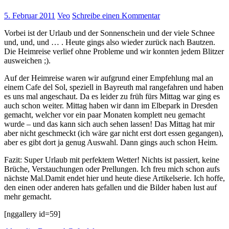
5. Februar 2011
Veo
Schreibe einen Kommentar
Vorbei ist der Urlaub und der Sonnenschein und der viele Schnee
und, und, und … . Heute gings also wieder zurück nach Bautzen.
Die Heimreise verlief ohne Probleme und wir konnten jedem Blitzer
ausweichen ;).
Auf der Heimreise waren wir aufgrund einer Empfehlung mal an
einem Cafe del Sol, speziell in Bayreuth mal rangefahren und haben
es uns mal angeschaut. Da es leider zu früh fürs Mittag war ging es
auch schon weiter. Mittag haben wir dann im Elbepark in Dresden
gemacht, welcher vor ein paar Monaten komplett neu gemacht
wurde – und das kann sich auch sehen lassen! Das Mittag hat mir
aber nicht geschmeckt (ich wäre gar nicht erst dort essen gegangen),
aber es gibt dort ja genug Auswahl. Dann gings auch schon Heim.
Fazit: Super Urlaub mit perfektem Wetter! Nichts ist passiert, keine
Brüche, Verstauchungen oder Prellungen. Ich freu mich schon aufs
nächste Mal.Damit endet hier und heute diese Artikelserie. Ich hoffe,
den einen oder anderen hats gefallen und die Bilder haben lust auf
mehr gemacht.
[nggallery id=59]