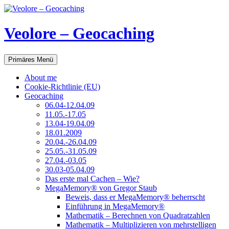
Veolore – Geocaching
Suchen
Zum
Primäres Menü
Inhalt
springen
About me
Cookie-Richtlinie (EU)
Geocaching
06.04-12.04.09
11.05.-17.05
13.04-19.04.09
18.01.2009
20.04.-26.04.09
25.05.-31.05.09
27.04.-03.05
30.03-05.04.09
Das erste mal Cachen – Wie?
MegaMemory® von Gregor Staub
Beweis, dass er MegaMemory® beherrscht
Einführung in MegaMemory®
Mathematik – Berechnen von Quadratzahlen
Mathematik – Multiplizieren von mehrstelligen