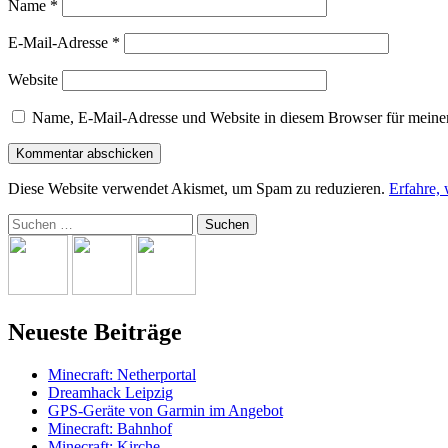
Name
*
E-Mail-Adresse
*
Website
Name, E-Mail-Adresse und Website in diesem Browser für meine
Diese Website verwendet Akismet, um Spam zu reduzieren.
Erfahre,
Suchen
nach:
Neueste Beiträge
Minecraft: Netherportal
Dreamhack Leipzig
GPS-Geräte von Garmin im Angebot
Minecraft: Bahnhof
Minecraft: Kirche