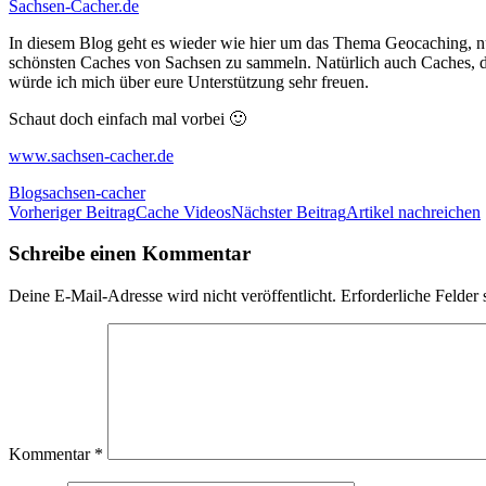
Sachsen-Cacher.de
In diesem Blog geht es wieder wie hier um das Thema Geocaching, nur
schönsten Caches von Sachsen zu sammeln. Natürlich auch Caches, di
würde ich mich über eure Unterstützung sehr freuen.
Schaut doch einfach mal vorbei 🙂
www.sachsen-cacher.de
Blog
sachsen-cacher
Beitrags-
Vorheriger Beitrag
Cache Videos
Nächster Beitrag
Artikel nachreichen
Navigation
Schreibe einen Kommentar
Deine E-Mail-Adresse wird nicht veröffentlicht.
Erforderliche Felder 
Kommentar
*