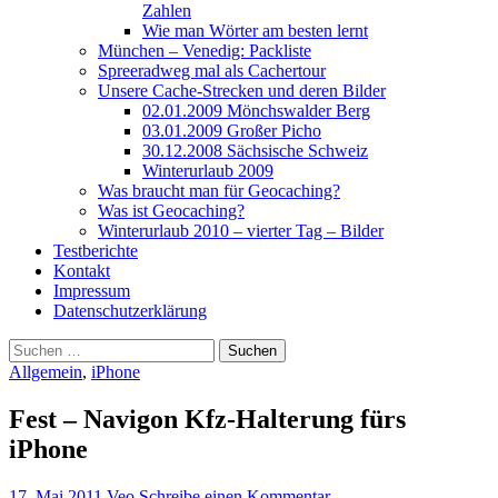
Zahlen
Wie man Wörter am besten lernt
München – Venedig: Packliste
Spreeradweg mal als Cachertour
Unsere Cache-Strecken und deren Bilder
02.01.2009 Mönchswalder Berg
03.01.2009 Großer Picho
30.12.2008 Sächsische Schweiz
Winterurlaub 2009
Was braucht man für Geocaching?
Was ist Geocaching?
Winterurlaub 2010 – vierter Tag – Bilder
Testberichte
Kontakt
Impressum
Datenschutzerklärung
Suchen
nach:
Allgemein
,
iPhone
Fest – Navigon Kfz-Halterung fürs
iPhone
17. Mai 2011
Veo
Schreibe einen Kommentar