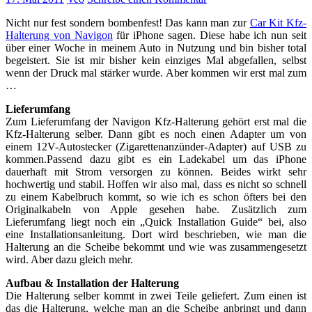
Nicht nur fest sondern bombenfest! Das kann man zur
Car Kit Kfz-
Halterung von Navigon
für iPhone sagen. Diese habe ich nun seit
über einer Woche in meinem Auto in Nutzung und bin bisher total
begeistert. Sie ist mir bisher kein einziges Mal abgefallen, selbst
wenn der Druck mal stärker wurde. Aber kommen wir erst mal zum
…
Lieferumfang
Zum Lieferumfang der Navigon Kfz-Halterung gehört erst mal die
Kfz-Halterung selber. Dann gibt es noch einen Adapter um von
einem 12V-Autostecker (Zigarettenanzünder-Adapter) auf USB zu
kommen.Passend dazu gibt es ein Ladekabel um das iPhone
dauerhaft mit Strom versorgen zu können. Beides wirkt sehr
hochwertig und stabil. Hoffen wir also mal, dass es nicht so schnell
zu einem Kabelbruch kommt, so wie ich es schon öfters bei den
Originalkabeln von Apple gesehen habe. Zusätzlich zum
Lieferumfang liegt noch ein „Quick Installation Guide“ bei, also
eine Installationsanleitung. Dort wird beschrieben, wie man die
Halterung an die Scheibe bekommt und wie was zusammengesetzt
wird. Aber dazu gleich mehr.
Aufbau & Installation der Halterung
Die Halterung selber kommt in zwei Teile geliefert. Zum einen ist
das die Halterung, welche man an die Scheibe anbringt und dann