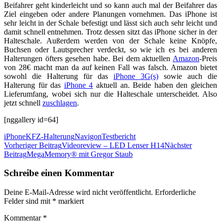
Beifahrer geht kinderleicht und so kann auch mal der Beifahrer das
Ziel eingeben oder andere Planungen vornehmen. Das iPhone ist
sehr leicht in der Schale befestigt und lässt sich auch sehr leicht und
damit schnell entnehmen. Trotz dessen sitzt das iPhone sicher in der
Halteschale. Außerdem werden von der Schale keine Knöpfe,
Buchsen oder Lautsprecher verdeckt, so wie ich es bei anderen
Halterungen öfters gesehen habe. Bei dem aktuellen
Amazon
-Preis
von 28€ macht man da auf keinen Fall was falsch. Amazon bietet
sowohl die Halterung für das
iPhone 3G(s)
sowie auch die
Halterung für das
iPhone 4
aktuell an. Beide haben den gleichen
Lieferumfang, wobei sich nur die Halteschale unterscheidet. Also
jetzt schnell
zuschlagen
.
[nggallery id=64]
iPhone
KFZ-Halterung
Navigon
Testbericht
Beitrags-
Vorheriger Beitrag
Videoreview – LED Lenser H14
Nächster
Beitrag
MegaMemory® mit Gregor Staub
Navigation
Schreibe einen Kommentar
Deine E-Mail-Adresse wird nicht veröffentlicht.
Erforderliche
Felder sind mit
*
markiert
Kommentar
*