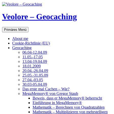
Veolore – Geocaching
Suchen
Zum
Primäres Menü
Inhalt
springen
About me
Cookie-Richtlinie (EU)
Geocaching
06.04-12.04.09
11.05.-17.05
13.04-19.04.09
18.01.2009
20.04.-26.04.09
25.05.-31.05.09
27.04.-03.05
30.03-05.04.09
Das erste mal Cachen – Wie?
MegaMemory® von Gregor Staub
Beweis, dass er MegaMemory® beherrscht
Einführung in MegaMemory®
Mathematik – Berechnen von Quadratzahlen
Mathematik – Multiplizieren von mehrstelligen