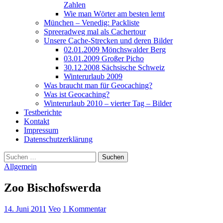
Zahlen
Wie man Wörter am besten lernt
München – Venedig: Packliste
Spreeradweg mal als Cachertour
Unsere Cache-Strecken und deren Bilder
02.01.2009 Mönchswalder Berg
03.01.2009 Großer Picho
30.12.2008 Sächsische Schweiz
Winterurlaub 2009
Was braucht man für Geocaching?
Was ist Geocaching?
Winterurlaub 2010 – vierter Tag – Bilder
Testberichte
Kontakt
Impressum
Datenschutzerklärung
Suchen
nach:
Allgemein
Zoo Bischofswerda
14. Juni 2011
Veo
1 Kommentar