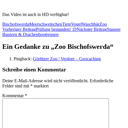
Das Video ist auch in HD verfügbar!
Bischofswerda
Meerschweinchen
Tiere
Vogel
Waschbär
Zoo
Beitrags-
Vorheriger Beitrag
Prüfung bestanden! :D
Nächster Beitrag
Stausee
Bautzen & Drachenbootrennen
Navigation
Ein Gedanke zu „Zoo Bischofswerda“
Pingback:
Görlitzer Zoo | Veolore – Geocaching
Schreibe einen Kommentar
Deine E-Mail-Adresse wird nicht veröffentlicht.
Erforderliche
Felder sind mit
*
markiert
Kommentar
*