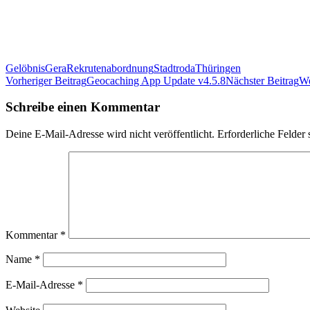
Gelöbnis
Gera
Rekrutenabordnung
Stadtroda
Thüringen
Beitrags-
Vorheriger Beitrag
Geocaching App Update v4.5.8
Nächster Beitrag
We
Navigation
Schreibe einen Kommentar
Deine E-Mail-Adresse wird nicht veröffentlicht.
Erforderliche Felder 
Kommentar
*
Name
*
E-Mail-Adresse
*