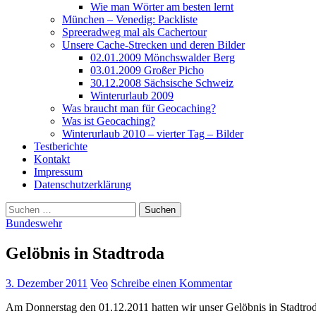
Wie man Wörter am besten lernt
München – Venedig: Packliste
Spreeradweg mal als Cachertour
Unsere Cache-Strecken und deren Bilder
02.01.2009 Mönchswalder Berg
03.01.2009 Großer Picho
30.12.2008 Sächsische Schweiz
Winterurlaub 2009
Was braucht man für Geocaching?
Was ist Geocaching?
Winterurlaub 2010 – vierter Tag – Bilder
Testberichte
Kontakt
Impressum
Datenschutzerklärung
Suchen
nach:
Bundeswehr
Gelöbnis in Stadtroda
3. Dezember 2011
Veo
Schreibe einen Kommentar
Am Donnerstag den 01.12.2011 hatten wir unser Gelöbnis in Stadtro