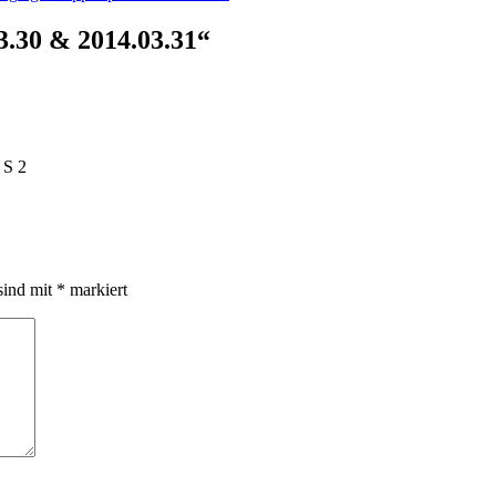
3.30 & 2014.03.31“
 S 2
sind mit
*
markiert