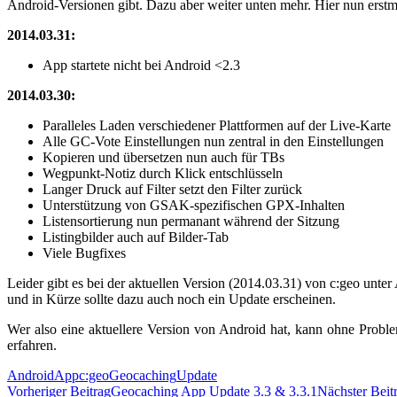
Android-Versionen gibt. Dazu aber weiter unten mehr. Hier nun ers
2014.03.31:
App startete nicht bei Android <2.3
2014.03.30:
Paralleles Laden verschiedener Plattformen auf der Live-Karte
Alle GC-Vote Einstellungen nun zentral in den Einstellungen
Kopieren und übersetzen nun auch für TBs
Wegpunkt-Notiz durch Klick entschlüsseln
Langer Druck auf Filter setzt den Filter zurück
Unterstützung von GSAK-spezifischen GPX-Inhalten
Listensortierung nun permanant während der Sitzung
Listingbilder auch auf Bilder-Tab
Viele Bugfixes
Leider gibt es bei der aktuellen Version (2014.03.31) von c:geo unte
und in Kürze sollte dazu auch noch ein Update erscheinen.
Wer also eine aktuellere Version von Android hat, kann ohne Problem
erfahren.
Android
App
c:geo
Geocaching
Update
Beitrags-
Vorheriger Beitrag
Geocaching App Update 3.3 & 3.3.1
Nächster Beit