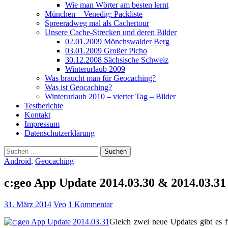
Wie man Wörter am besten lernt
München – Venedig: Packliste
Spreeradweg mal als Cachertour
Unsere Cache-Strecken und deren Bilder
02.01.2009 Mönchswalder Berg
03.01.2009 Großer Picho
30.12.2008 Sächsische Schweiz
Winterurlaub 2009
Was braucht man für Geocaching?
Was ist Geocaching?
Winterurlaub 2010 – vierter Tag – Bilder
Testberichte
Kontakt
Impressum
Datenschutzerklärung
Suchen
nach:
Android
,
Geocaching
c:geo App Update 2014.03.30 & 2014.03.31
31. März 2014
Veo
1 Kommentar
Gleich zwei neue Updates gibt es f