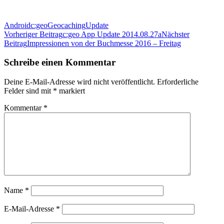
Android
c:geo
Geocaching
Update
Beitrags-
Vorheriger Beitrag
c:geo App Update 2014.08.27a
Nächster
Beitrag
Impressionen von der Buchmesse 2016 – Freitag
Navigation
Schreibe einen Kommentar
Deine E-Mail-Adresse wird nicht veröffentlicht.
Erforderliche
Felder sind mit
*
markiert
Kommentar
*
Name
*
E-Mail-Adresse
*