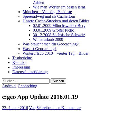
Zahlen
Wie man Wörter am besten lernt
München – Venedig: Packliste
Spreeradweg mal als Cachertour
Unsere Cache-Strecken und deren Bilder
02.01.2009 Mönchswalder Berg
03.01.2009 Großer Picho
30.12.2008 Sächsische Schweiz
Winterurlaub 2009
Was braucht man für Geocaching?
Was ist Geocaching?
Winterurlaub 2010 – vierter Tag – Bilder
Testberichte
Kontakt
Impressum
Datenschutzerklärung
Suchen
nach:
Android
,
Geocaching
c:geo App Update 2016.01.19
22. Januar 2016
Veo
Schreibe einen Kommentar