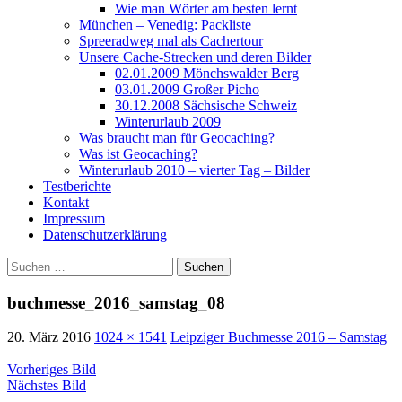
Wie man Wörter am besten lernt
München – Venedig: Packliste
Spreeradweg mal als Cachertour
Unsere Cache-Strecken und deren Bilder
02.01.2009 Mönchswalder Berg
03.01.2009 Großer Picho
30.12.2008 Sächsische Schweiz
Winterurlaub 2009
Was braucht man für Geocaching?
Was ist Geocaching?
Winterurlaub 2010 – vierter Tag – Bilder
Testberichte
Kontakt
Impressum
Datenschutzerklärung
Suchen
nach:
buchmesse_2016_samstag_08
20. März 2016
1024 × 1541
Leipziger Buchmesse 2016 – Samstag
Vorheriges Bild
Nächstes Bild