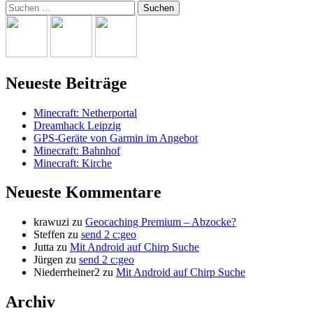
Suchen
nach:
Neueste Beiträge
Minecraft: Netherportal
Dreamhack Leipzig
GPS-Geräte von Garmin im Angebot
Minecraft: Bahnhof
Minecraft: Kirche
Neueste Kommentare
krawuzi
zu
Geocaching Premium – Abzocke?
Steffen
zu
send 2 c:geo
Jutta
zu
Mit Android auf Chirp Suche
Jürgen
zu
send 2 c:geo
Niederrheiner2
zu
Mit Android auf Chirp Suche
Archiv