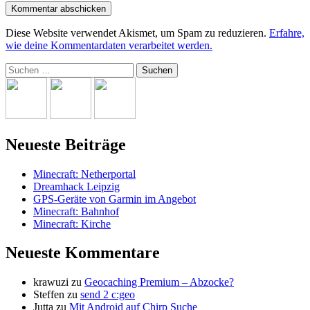
Diese Website verwendet Akismet, um Spam zu reduzieren.
Erfahre,
wie deine Kommentardaten verarbeitet werden.
Suchen
nach:
Neueste Beiträge
Minecraft: Netherportal
Dreamhack Leipzig
GPS-Geräte von Garmin im Angebot
Minecraft: Bahnhof
Minecraft: Kirche
Neueste Kommentare
krawuzi
zu
Geocaching Premium – Abzocke?
Steffen
zu
send 2 c:geo
Jutta
zu
Mit Android auf Chirp Suche