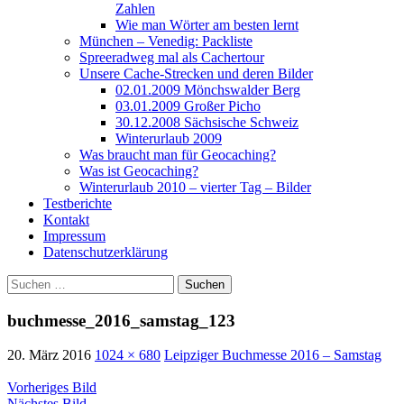
Zahlen
Wie man Wörter am besten lernt
München – Venedig: Packliste
Spreeradweg mal als Cachertour
Unsere Cache-Strecken und deren Bilder
02.01.2009 Mönchswalder Berg
03.01.2009 Großer Picho
30.12.2008 Sächsische Schweiz
Winterurlaub 2009
Was braucht man für Geocaching?
Was ist Geocaching?
Winterurlaub 2010 – vierter Tag – Bilder
Testberichte
Kontakt
Impressum
Datenschutzerklärung
Suchen
nach:
buchmesse_2016_samstag_123
20. März 2016
1024 × 680
Leipziger Buchmesse 2016 – Samstag
Vorheriges Bild
Nächstes Bild