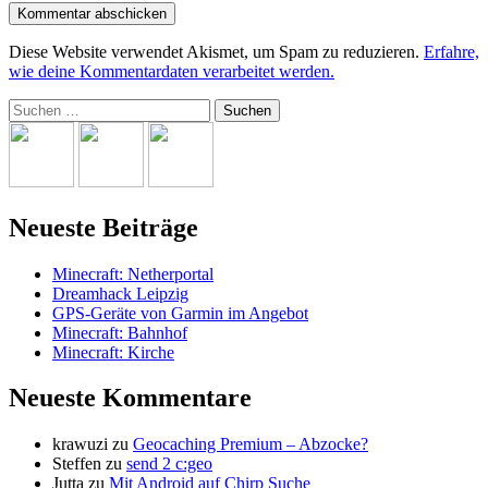
Diese Website verwendet Akismet, um Spam zu reduzieren.
Erfahre,
wie deine Kommentardaten verarbeitet werden.
Suchen
nach:
Neueste Beiträge
Minecraft: Netherportal
Dreamhack Leipzig
GPS-Geräte von Garmin im Angebot
Minecraft: Bahnhof
Minecraft: Kirche
Neueste Kommentare
krawuzi
zu
Geocaching Premium – Abzocke?
Steffen
zu
send 2 c:geo
Jutta
zu
Mit Android auf Chirp Suche