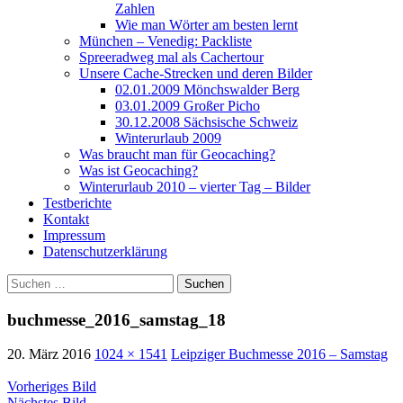
Zahlen
Wie man Wörter am besten lernt
München – Venedig: Packliste
Spreeradweg mal als Cachertour
Unsere Cache-Strecken und deren Bilder
02.01.2009 Mönchswalder Berg
03.01.2009 Großer Picho
30.12.2008 Sächsische Schweiz
Winterurlaub 2009
Was braucht man für Geocaching?
Was ist Geocaching?
Winterurlaub 2010 – vierter Tag – Bilder
Testberichte
Kontakt
Impressum
Datenschutzerklärung
Suchen
nach:
buchmesse_2016_samstag_18
20. März 2016
1024 × 1541
Leipziger Buchmesse 2016 – Samstag
Vorheriges Bild
Nächstes Bild