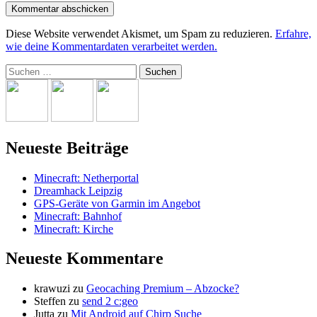
Diese Website verwendet Akismet, um Spam zu reduzieren.
Erfahre,
wie deine Kommentardaten verarbeitet werden.
Suchen
nach:
Neueste Beiträge
Minecraft: Netherportal
Dreamhack Leipzig
GPS-Geräte von Garmin im Angebot
Minecraft: Bahnhof
Minecraft: Kirche
Neueste Kommentare
krawuzi
zu
Geocaching Premium – Abzocke?
Steffen
zu
send 2 c:geo
Jutta
zu
Mit Android auf Chirp Suche