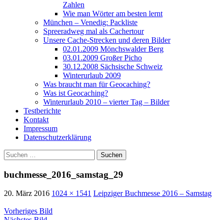
Zahlen
Wie man Wörter am besten lernt
München – Venedig: Packliste
Spreeradweg mal als Cachertour
Unsere Cache-Strecken und deren Bilder
02.01.2009 Mönchswalder Berg
03.01.2009 Großer Picho
30.12.2008 Sächsische Schweiz
Winterurlaub 2009
Was braucht man für Geocaching?
Was ist Geocaching?
Winterurlaub 2010 – vierter Tag – Bilder
Testberichte
Kontakt
Impressum
Datenschutzerklärung
Suchen
nach:
buchmesse_2016_samstag_29
20. März 2016
1024 × 1541
Leipziger Buchmesse 2016 – Samstag
Vorheriges Bild
Nächstes Bild