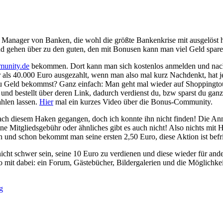
ie Manager von Banken, die wohl die größte Bankenkrise mit ausgelöst 
 gehen über zu den guten, den mit Bonusen kann man viel Geld spare
unity.de
bekommen. Dort kann man sich kostenlos anmelden und nach 
ls 40.000 Euro ausgezahlt, wenn man also mal kurz Nachdenkt, hat j
 Geld bekommst? Ganz einfach: Man geht mal wieder auf Shoppingtour 
und bestellt über deren Link, dadurch verdienst du, bzw sparst du ganz
ahlen lassen.
Hier
mal ein kurzes Video über die Bonus-Community.
ch diesem Haken gegangen, doch ich konnte ihn nicht finden! Die Anm
ne Mitgliedsgebühr oder ähnliches gibt es auch nicht! Also nichts mit 
nd schon bekommt man seine ersten 2,50 Euro, diese Aktion ist befri
 nicht schwer sein, seine 10 Euro zu verdienen und diese wieder für
so mit dabei: ein Forum, Gästebücher, Bildergalerien und die Möglichkei
g