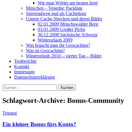
Wie man Wörter am besten lernt
München – Venedig: Packliste
Spreeradweg mal als Cachertour
Unsere Cache-Strecken und deren Bilder
02.01.2009 Mönchswalder Berg
03.01.2009 Großer Picho
30.12.2008 Sächsische Schweiz
Winterurlaub 2009
Was braucht man für Geocaching?
Was ist Geocaching?
Winterurlaub 2010 – vierter Tag – Bilder
Testberichte
Kontakt
Impressum
Datenschutzerklärung
Suchen
nach:
Schlagwort-Archive: Bonus-Community
Trigami
Ein kleiner Bonus fürs Konto?