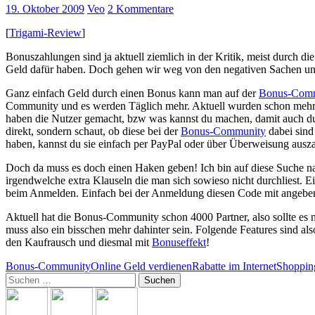
19. Oktober 2009
Veo
2 Kommentare
[
Trigami-Review
]
Bonuszahlungen sind ja aktuell ziemlich in der Kritik, meist durch d
Geld dafür haben. Doch gehen wir weg von den negativen Sachen und
Ganz einfach Geld durch einen Bonus kann man auf der
Bonus-Comm
Community und es werden Täglich mehr. Aktuell wurden schon mehr a
haben die Nutzer gemacht, bzw was kannst du machen, damit auch du
direkt, sondern schaut, ob diese bei der
Bonus-Community
dabei sind 
haben, kannst du sie einfach per PayPal oder über Überweisung ausz
Doch da muss es doch einen Haken geben! Ich bin auf diese Suche na
irgendwelche extra Klauseln die man sich sowieso nicht durchliest. Ei
beim Anmelden. Einfach bei der Anmeldung diesen Code mit angeben u
Aktuell hat die Bonus-Community schon 4000 Partner, also sollte es
muss also ein bisschen mehr dahinter sein. Folgende Features sind al
den Kaufrausch und diesmal mit
Bonuseffekt
!
Bonus-Community
Online Geld verdienen
Rabatte im Internet
Shoppin
Suchen
nach: