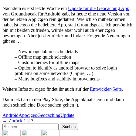
Nachdem es erst letzte Woche ein
Update für die Geocaching App
von Groundspeak für Android gab, ist heute eine neue Version von
der beliebten App c:geo rein geflattert. Wie ich so mitbekommen
habe, ist c:geo die beliebtere App, statt Groundspeak. Ich persönlich
bin mit beiden zufrieden, würde aber wohl auch eher c:geo
bevorzugen. Aber jetzt zurück zum Update. Folgende Neuerungen
gibt es …
– New image tab in cache details
– Offline map quick selection
– Custom themes for offline maps
– Option to identify as android browser to solve login
problems on some networks (CSpire, …)
– Many bugfixes and stability improvements
Weitere Infos zu c:geo findet ihr auch auf der
Entwickler-Seite
.
Dann jetzt ab in den Play Store, die App aktualisieren und dann
noch schnell eine Dose suchen gehen ;).
Android
App
c:geo
Geocaching
Update
Beitrags-
← Zurück
1
2
3
Suchen
Navigation
nach: