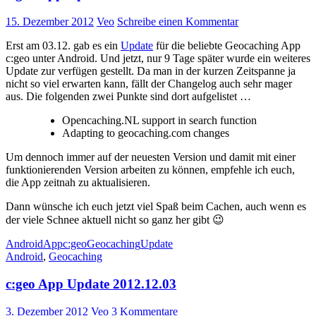
15. Dezember 2012
Veo
Schreibe einen Kommentar
Erst am 03.12. gab es ein
Update
für die beliebte Geocaching App
c:geo unter Android. Und jetzt, nur 9 Tage später wurde ein weiteres
Update zur verfügen gestellt. Da man in der kurzen Zeitspanne ja
nicht so viel erwarten kann, fällt der Changelog auch sehr mager
aus. Die folgenden zwei Punkte sind dort aufgelistet …
Opencaching.NL support in search function
Adapting to geocaching.com changes
Um dennoch immer auf der neuesten Version und damit mit einer
funktionierenden Version arbeiten zu können, empfehle ich euch,
die App zeitnah zu aktualisieren.
Dann wünsche ich euch jetzt viel Spaß beim Cachen, auch wenn es
der viele Schnee aktuell nicht so ganz her gibt 😉
Android
App
c:geo
Geocaching
Update
Android
,
Geocaching
c:geo App Update 2012.12.03
3. Dezember 2012
Veo
3 Kommentare