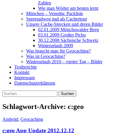
Zahlen
Wie man Wörter am besten lernt
München – Venedig: Packliste
Spreeradweg mal als Cachertour
Unsere Cache-Strecken und deren Bilder
02.01.2009 Mönchswalder Berg
03.01.2009 Großer Picho
30.12.2008 Sächsische Schweiz
Winterurlaub 2009
Was braucht man für Geocaching?
Was ist Geocaching?
Winterurlaub 2010 – vierter Tag – Bilder
Testberichte
Kontakt
Impressum
Datenschutzerklärung
Suchen
nach:
Schlagwort-Archive: c:geo
Android
,
Geocaching
c:geo App Update 2012.12.12