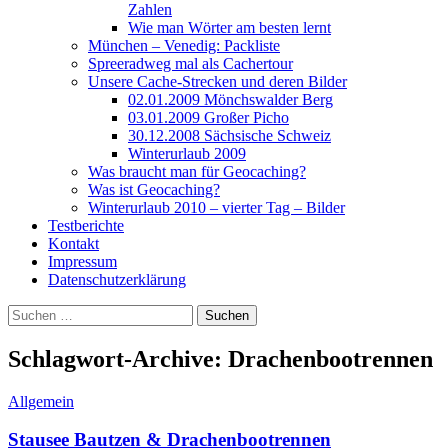
Zahlen
Wie man Wörter am besten lernt
München – Venedig: Packliste
Spreeradweg mal als Cachertour
Unsere Cache-Strecken und deren Bilder
02.01.2009 Mönchswalder Berg
03.01.2009 Großer Picho
30.12.2008 Sächsische Schweiz
Winterurlaub 2009
Was braucht man für Geocaching?
Was ist Geocaching?
Winterurlaub 2010 – vierter Tag – Bilder
Testberichte
Kontakt
Impressum
Datenschutzerklärung
Suchen
nach:
Schlagwort-Archive: Drachenbootrennen
Allgemein
Stausee Bautzen & Drachenbootrennen