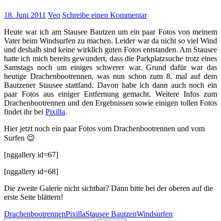
18. Juni 2011
Veo
Schreibe einen Kommentar
Heute war ich am Stausee Bautzen um ein paar Fotos von meinem
Vater beim Windsurfen zu machen. Leider war da nicht so viel Wind
und deshalb sind keine wirklich guten Fotos entstanden. Am Stausee
hatte ich mich bereits gewundert, dass die Parkplatzsuche trotz eines
Samstags noch um einiges schwerer war. Grund dafür war das
heutige Drachenbootrennen, was nun schon zum 8. mal auf dem
Bautzener Stausee stattfand. Davon habe ich dann auch noch ein
paar Fotos aus einiger Entfernung gemacht. Weitere Infos zum
Drachenbootrennen und den Ergebnissen sowie einigen tollen Fotos
findet ihr bei
Pixilla
.
Hier jetzt noch ein paar Fotos vom Drachenbootrennen und vom
Surfen 😉
[nggallery id=67]
[nggallery id=68]
Die zweite Galerie nicht sichtbar? Dann bitte bei der oberen auf die
erste Seite blättern!
Drachenbootrennen
Pixilla
Stausee Bautzen
Windsurfen