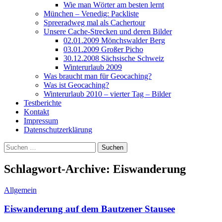
Wie man Wörter am besten lernt
München – Venedig: Packliste
Spreeradweg mal als Cachertour
Unsere Cache-Strecken und deren Bilder
02.01.2009 Mönchswalder Berg
03.01.2009 Großer Picho
30.12.2008 Sächsische Schweiz
Winterurlaub 2009
Was braucht man für Geocaching?
Was ist Geocaching?
Winterurlaub 2010 – vierter Tag – Bilder
Testberichte
Kontakt
Impressum
Datenschutzerklärung
Suchen
nach:
Schlagwort-Archive: Eiswanderung
Allgemein
Eiswanderung auf dem Bautzener Stausee