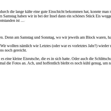
e durch die lange kälte eine gute Eisschicht bekommen hat, konnte ma
m Samstag haben wir in bei der Insel dann ein schönes Stück Eis wegge
entstanden ist …
den. Denn am Samstag und Sonntag, wo wir jeweils am Block waren, hab
 Wir wollten nämlich wie Letztes (oder war es vorletztes Jahr?) wieder
ns noch gereicht.
s eine kleine Eisrutsche, die es in sich hatte. Oder auch die Schlittsc
 mal die Fotos an. Ach, und hoffentlich bleibt es noch kühl genug, um