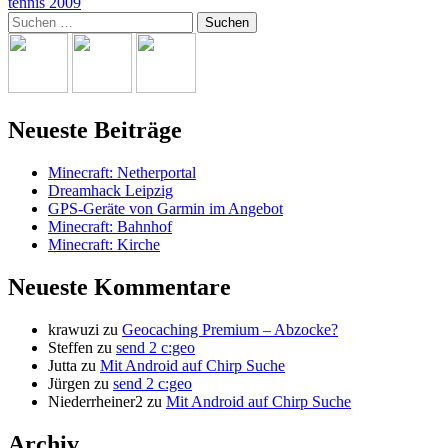
tennis 2009
Suchen
nach:
Neueste Beiträge
Minecraft: Netherportal
Dreamhack Leipzig
GPS-Geräte von Garmin im Angebot
Minecraft: Bahnhof
Minecraft: Kirche
Neueste Kommentare
krawuzi
zu
Geocaching Premium – Abzocke?
Steffen
zu
send 2 c:geo
Jutta
zu
Mit Android auf Chirp Suche
Jürgen
zu
send 2 c:geo
Niederrheiner2
zu
Mit Android auf Chirp Suche
Archiv