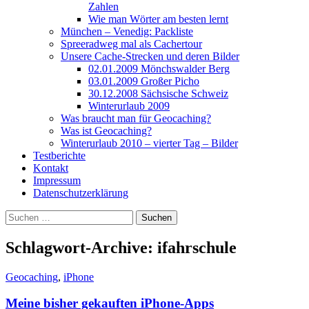
Zahlen
Wie man Wörter am besten lernt
München – Venedig: Packliste
Spreeradweg mal als Cachertour
Unsere Cache-Strecken und deren Bilder
02.01.2009 Mönchswalder Berg
03.01.2009 Großer Picho
30.12.2008 Sächsische Schweiz
Winterurlaub 2009
Was braucht man für Geocaching?
Was ist Geocaching?
Winterurlaub 2010 – vierter Tag – Bilder
Testberichte
Kontakt
Impressum
Datenschutzerklärung
Suchen
nach:
Schlagwort-Archive: ifahrschule
Geocaching
,
iPhone
Meine bisher gekauften iPhone-Apps