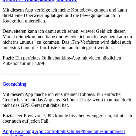
Mit diesem App verfolge ich meine Kontobewegungen und kann
direkt eine Überweisung tätigen und die bewegungen auch in
Kategorien unterteilen.
Desweiteren kann ich damit auch sehen, wieviel Geld ich diesen
Monat reinbekommen habe und wieviel ich noch ausgeben kann um
nicht ins „minus“ zu kommen. Das iTan-Verfahren wird dabei auch
unterstützt und die Tan-Liste kann auch integriert werden.
Fazit
: Ein perfektes Onlinebanking-App mit vielen nützlichen
Zubehör für nur 4,99€
————————————————
Geocaching
Mit diesem App mache ich eins meiner Hobbies. Für einfache
Geocaches reicht das App aus. Schöner Ersatz wenn man mal doch
nicht das GPS-Gerät mit dabei hat.
Fazit
: Der Preis von 7,99€ könnte bisschen weniger sein, lohnt sich
aber auch auf jeden Fall.
App
Geocaching App
icontrol
ifahrschule
iPhone
itunes
numma
real