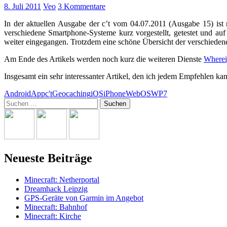
8. Juli 2011
Veo
3 Kommentare
In der aktuellen Ausgabe der c’t vom 04.07.2011 (Ausgabe 15) ist
verschiedene Smartphone-Systeme kurz vorgestellt, getestet und a
weiter eingegangen. Trotzdem eine schöne Übersicht der verschieden
Am Ende des Artikels werden noch kurz die weiteren Dienste
Where
Insgesamt ein sehr interessanter Artikel, den ich jedem Empfehlen ka
Android
App
c't
Geocaching
iOS
iPhone
WebOS
WP7
Suchen
nach:
Neueste Beiträge
Minecraft: Netherportal
Dreamhack Leipzig
GPS-Geräte von Garmin im Angebot
Minecraft: Bahnhof
Minecraft: Kirche