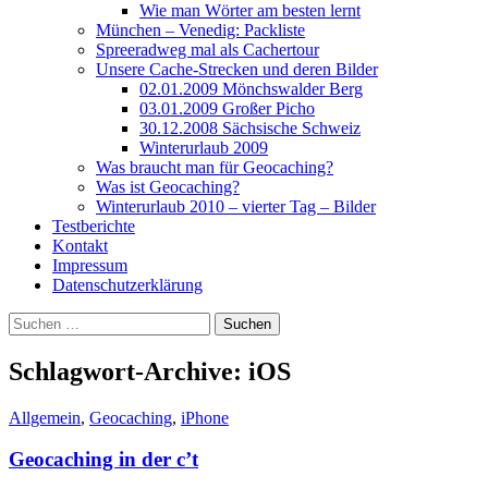
Wie man Wörter am besten lernt
München – Venedig: Packliste
Spreeradweg mal als Cachertour
Unsere Cache-Strecken und deren Bilder
02.01.2009 Mönchswalder Berg
03.01.2009 Großer Picho
30.12.2008 Sächsische Schweiz
Winterurlaub 2009
Was braucht man für Geocaching?
Was ist Geocaching?
Winterurlaub 2010 – vierter Tag – Bilder
Testberichte
Kontakt
Impressum
Datenschutzerklärung
Suchen
nach:
Schlagwort-Archive: iOS
Allgemein
,
Geocaching
,
iPhone
Geocaching in der c’t