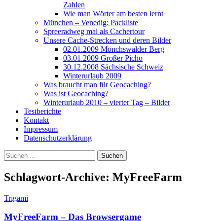
Zahlen
Wie man Wörter am besten lernt
München – Venedig: Packliste
Spreeradweg mal als Cachertour
Unsere Cache-Strecken und deren Bilder
02.01.2009 Mönchswalder Berg
03.01.2009 Großer Picho
30.12.2008 Sächsische Schweiz
Winterurlaub 2009
Was braucht man für Geocaching?
Was ist Geocaching?
Winterurlaub 2010 – vierter Tag – Bilder
Testberichte
Kontakt
Impressum
Datenschutzerklärung
Suchen
nach:
Schlagwort-Archive: MyFreeFarm
Trigami
MyFreeFarm – Das Browsergame