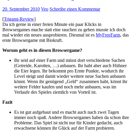
20. September 2010
Veo
Schreibe einen Kommentar
[
Trigami-Review
]
Da ich gerne in einer freien Minute ein paar Klicks in
Browsergames mache statt eine rauchen zu gehen musste ich doch
mal wieder ein neues ausprobieren. Diesmal ist es
MyFreeFarm
, das
erste Browsergame mit Biokraft.
Worum geht es in diesen Browsergame?
Ihr seid auf einer Farm und müsst dort verschiedene Sachen
(Getreide, Karotten, …) anbauen. Ihr habt aber auch Hühner
die Eier legen. Ihr bekommt pro Ernte Punkte, wodurch ihr
Level steigt und damit wieder weitere neue Sachen anbauen
könnt. Wenn ihr genügend „Geld“ zusammen habt, könnt ihr
weitere Felder kaufen und noch mehr anbauen, was im
Verlaufe des Spieles ziemlich von Vorteil ist.
Fazit
Es ist gut aufgebaut und es macht auch nach zwei Tagen
immer noch spaß. Andere Browsergames haben da schon ihre
Probleme. Das Spiel ist nicht nur für Kinder gedacht, auch
erwachsene können ihr Glück auf der Farm probieren.