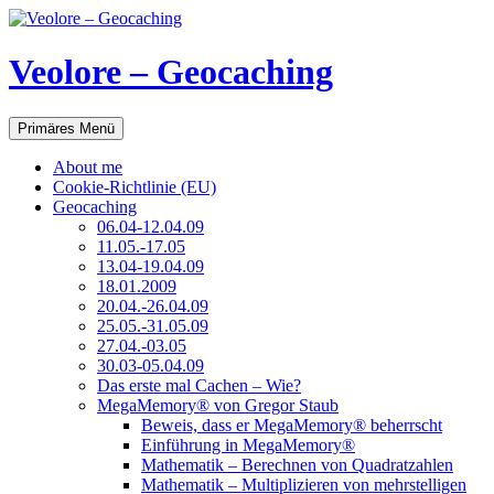
Veolore – Geocaching
Suchen
Zum
Primäres Menü
Inhalt
springen
About me
Cookie-Richtlinie (EU)
Geocaching
06.04-12.04.09
11.05.-17.05
13.04-19.04.09
18.01.2009
20.04.-26.04.09
25.05.-31.05.09
27.04.-03.05
30.03-05.04.09
Das erste mal Cachen – Wie?
MegaMemory® von Gregor Staub
Beweis, dass er MegaMemory® beherrscht
Einführung in MegaMemory®
Mathematik – Berechnen von Quadratzahlen
Mathematik – Multiplizieren von mehrstelligen