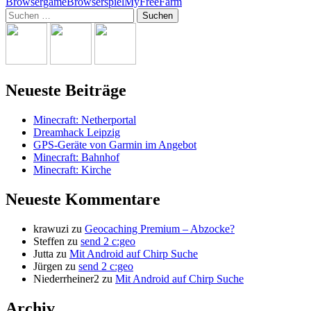
Browsergame
Browserspiel
MyFreeFarm
Suchen
nach:
Neueste Beiträge
Minecraft: Netherportal
Dreamhack Leipzig
GPS-Geräte von Garmin im Angebot
Minecraft: Bahnhof
Minecraft: Kirche
Neueste Kommentare
krawuzi
zu
Geocaching Premium – Abzocke?
Steffen
zu
send 2 c:geo
Jutta
zu
Mit Android auf Chirp Suche
Jürgen
zu
send 2 c:geo
Niederrheiner2
zu
Mit Android auf Chirp Suche
Archiv