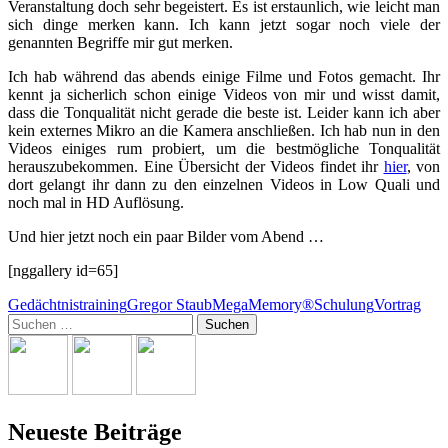
Veranstaltung doch sehr begeistert. Es ist erstaunlich, wie leicht man
sich dinge merken kann. Ich kann jetzt sogar noch viele der
genannten Begriffe mir gut merken.
Ich hab während das abends einige Filme und Fotos gemacht. Ihr
kennt ja sicherlich schon einige Videos von mir und wisst damit,
dass die Tonqualität nicht gerade die beste ist. Leider kann ich aber
kein externes Mikro an die Kamera anschließen. Ich hab nun in den
Videos einiges rum probiert, um die bestmögliche Tonqualität
herauszubekommen. Eine Übersicht der Videos findet ihr
hier
, von
dort gelangt ihr dann zu den einzelnen Videos in Low Quali und
noch mal in HD Auflösung.
Und hier jetzt noch ein paar Bilder vom Abend …
[nggallery id=65]
Gedächtnistraining
Gregor Staub
MegaMemory®
Schulung
Vortrag
Suchen
nach:
Neueste Beiträge