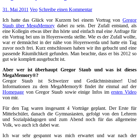
31. Mai 2011
Veo
Schreibe einen Kommentar
Ich hatte das Glück vor Kurzem bei einem Vortrag von
Gregor
Staub über MegaMemory
dabei zu sein. Der Zufall entstand, als
eine Kollegin etwas über ihn hörte und einfach mal eine Anfrage für
ein Vortrag bei uns in Hoyerswerda stellte. Wie es der Zufall wollte,
war er demnächst in der nähe von Hoyerswerda und hatte ein Tag
zuvor noch frei. Kurz entschlossen haben wir ihn gebucht und eine
passende Räumlichkeit gefunden. Man beachte, dass er bis 2012 so
gut wie komplett ausgebucht ist.
Aber wer ist überhaupt Gregor Staub und was ist dieses
MegaMemory®?
Gregor Staub ist Schweizer und Gedächtnistrainer! Und
Informationen zu dem MegaMemory® findet ihr einmal auf der
Homepage
von Gregor Staub sowie einige Infos im
ersten Video
von mir.
Für den Tag waren insgesamt 4 Vorträge geplant. Der Erste für
Mittelschüler, danach die Gymnasiasten, gefolgt von den Lehrern
und Sozialpädagogen und zum Abend noch für das allgemeine
Volk, wo auch ich dabei war.
Ich war sehr gespannt was mich erwartet und war nach der