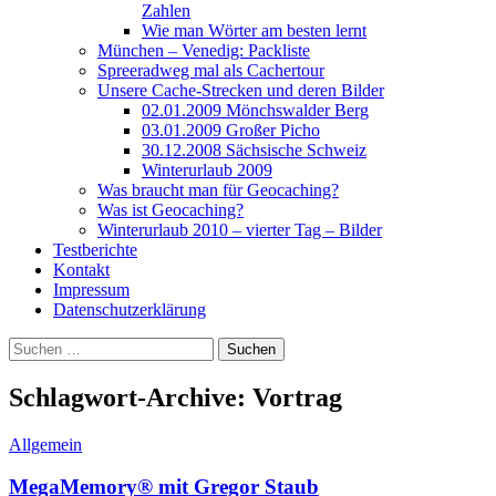
Zahlen
Wie man Wörter am besten lernt
München – Venedig: Packliste
Spreeradweg mal als Cachertour
Unsere Cache-Strecken und deren Bilder
02.01.2009 Mönchswalder Berg
03.01.2009 Großer Picho
30.12.2008 Sächsische Schweiz
Winterurlaub 2009
Was braucht man für Geocaching?
Was ist Geocaching?
Winterurlaub 2010 – vierter Tag – Bilder
Testberichte
Kontakt
Impressum
Datenschutzerklärung
Suchen
nach:
Schlagwort-Archive: Vortrag
Allgemein
MegaMemory® mit Gregor Staub