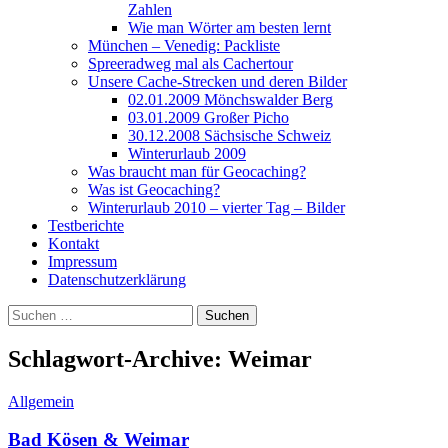
Zahlen
Wie man Wörter am besten lernt
München – Venedig: Packliste
Spreeradweg mal als Cachertour
Unsere Cache-Strecken und deren Bilder
02.01.2009 Mönchswalder Berg
03.01.2009 Großer Picho
30.12.2008 Sächsische Schweiz
Winterurlaub 2009
Was braucht man für Geocaching?
Was ist Geocaching?
Winterurlaub 2010 – vierter Tag – Bilder
Testberichte
Kontakt
Impressum
Datenschutzerklärung
Suchen
nach:
Schlagwort-Archive: Weimar
Allgemein
Bad Kösen & Weimar