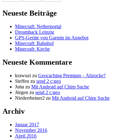
Neueste Beiträge
Minecraft: Netherportal
Dreamhack Leipzig
GPS-Geräte von Garmin im Angebot
Minecraft: Bahnhof
Minecraft: Kirche
Neueste Kommentare
krawuzi
zu
Geocaching Premium – Abzocke?
Steffen
zu
send 2 c:geo
Jutta
zu
Mit Android auf Chirp Suche
Jürgen
zu
send 2 c:geo
Niederrheiner2
zu
Mit Android auf Chirp Suche
Archiv
Januar 2017
November 2016
April 2016