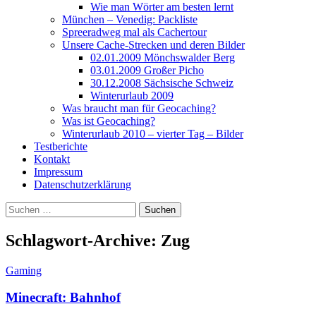
Wie man Wörter am besten lernt
München – Venedig: Packliste
Spreeradweg mal als Cachertour
Unsere Cache-Strecken und deren Bilder
02.01.2009 Mönchswalder Berg
03.01.2009 Großer Picho
30.12.2008 Sächsische Schweiz
Winterurlaub 2009
Was braucht man für Geocaching?
Was ist Geocaching?
Winterurlaub 2010 – vierter Tag – Bilder
Testberichte
Kontakt
Impressum
Datenschutzerklärung
Suchen
nach:
Schlagwort-Archive: Zug
Gaming
Minecraft: Bahnhof