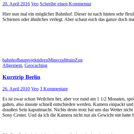
20. April 2016
Veo
Schreibe einen Kommentar
Hier nun mal ein möglicher Bahnhof. Dieser ist nach hinten sehr flex
Schienen oder ähnliches verlegt. Aber schaut euch das ganze doch ma
bahnhof
bauprojekt
ideen
Minecraft
train
Zug
Allgemein
,
Geocaching
Kurztrip Berlin
26. April 2010
Veo
3 Kommentare
Es ist zwar schon Weilchen her, aber vor rund am 1 1/2 Monaten, spr
galten, also musste schnell entschieden werden. Kamera einpackt un
draußen Sein kaputtmacht. Nichts desto trotz hat uns das Wetter nic
Sony Center. Und da ich die Kamera nicht nur als Gewicht mit hatte h