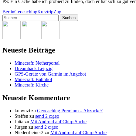
PS: Ein Cache habe ich probiert zu finden, doch er hat sich zu gut ve
Berlin
Geocaching
Kurztrip
Zug
Suchen
nach:
Neueste Beiträge
Minecraft: Netherportal
Dreamhack Leipzig
GPS-Geräte von Garmin im Angebot
Minecraft: Bahnhof
Minecraft: Kirche
Neueste Kommentare
krawuzi
zu
Geocaching Premium – Abzocke?
Steffen
zu
send 2 c:geo
Jutta
zu
Mit Android auf Chirp Suche
Jürgen
zu
send 2 c:geo
Niederrheiner2
zu
Mit Android auf Chirp Suche