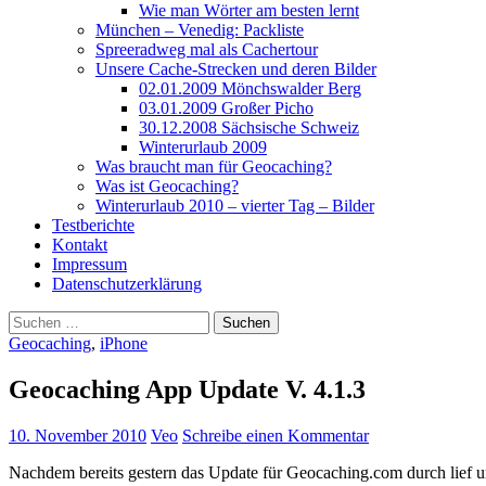
Wie man Wörter am besten lernt
München – Venedig: Packliste
Spreeradweg mal als Cachertour
Unsere Cache-Strecken und deren Bilder
02.01.2009 Mönchswalder Berg
03.01.2009 Großer Picho
30.12.2008 Sächsische Schweiz
Winterurlaub 2009
Was braucht man für Geocaching?
Was ist Geocaching?
Winterurlaub 2010 – vierter Tag – Bilder
Testberichte
Kontakt
Impressum
Datenschutzerklärung
Suchen
nach:
Geocaching
,
iPhone
Geocaching App Update V. 4.1.3
10. November 2010
Veo
Schreibe einen Kommentar
Nachdem bereits gestern das Update für Geocaching.com durch lief un