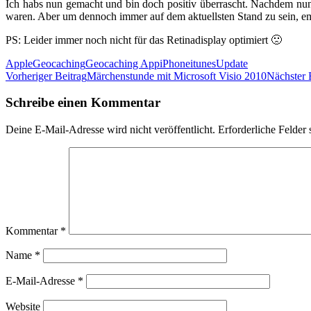
Ich habs nun gemacht und bin doch positiv überrascht. Nachdem nun 
waren. Aber um dennoch immer auf dem aktuellsten Stand zu sein, empf
PS: Leider immer noch nicht für das Retinadisplay optimiert 🙁
Apple
Geocaching
Geocaching App
iPhone
itunes
Update
Beitrags-
Vorheriger Beitrag
Märchenstunde mit Microsoft Visio 2010
Nächster 
Navigation
Schreibe einen Kommentar
Deine E-Mail-Adresse wird nicht veröffentlicht.
Erforderliche Felder 
Kommentar
*
Name
*
E-Mail-Adresse
*
Website