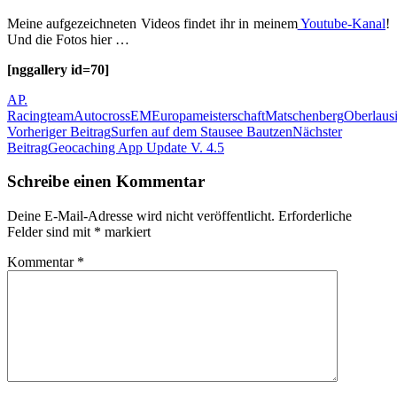
Meine aufgezeichneten Videos findet ihr in meinem
Youtube-Kanal
!
Und die Fotos hier …
[nggallery id=70]
AP.
Racingteam
Autocross
EM
Europameisterschaft
Matschenberg
Oberlausi
Beitrags-
Vorheriger Beitrag
Surfen auf dem Stausee Bautzen
Nächster
Beitrag
Geocaching App Update V. 4.5
Navigation
Schreibe einen Kommentar
Deine E-Mail-Adresse wird nicht veröffentlicht.
Erforderliche
Felder sind mit
*
markiert
Kommentar
*