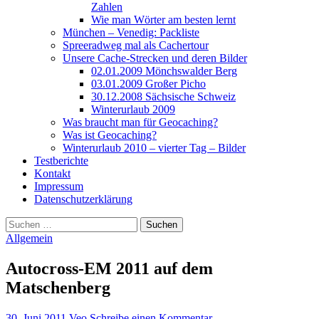
Zahlen
Wie man Wörter am besten lernt
München – Venedig: Packliste
Spreeradweg mal als Cachertour
Unsere Cache-Strecken und deren Bilder
02.01.2009 Mönchswalder Berg
03.01.2009 Großer Picho
30.12.2008 Sächsische Schweiz
Winterurlaub 2009
Was braucht man für Geocaching?
Was ist Geocaching?
Winterurlaub 2010 – vierter Tag – Bilder
Testberichte
Kontakt
Impressum
Datenschutzerklärung
Suchen
nach:
Allgemein
Autocross-EM 2011 auf dem
Matschenberg
30. Juni 2011
Veo
Schreibe einen Kommentar