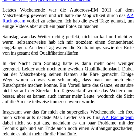
Letztes Wochenende war die Autocross-EM 2011 auf dem
Matschenberg gewesen und ich hatte die Möglichkeit durch das
AP.
Racingteam
vorbei zu schauen. Ich hab die zwei Tage genutzt, um
einige Videos aber auch ein paar Fotos zu machen.
Samstag war das Wetter richtig perfekt, nicht zu kalt und nicht zu
warm, seltsamerweise hab ich mir trotzdem einen Sonnenbrand
eingefangen. An dem Tag waren die Zeittrainings sowie der Erste
von insgesamt drei Qualifikationsläufen.
In der Nacht zum Sonntag hatte es dann mehr oder weniger
geregnet. Leider auch noch zum zweiten Qualifikationslauf. Dabei
hat der Matschenberg seinen Namen alle Ehre gemacht. Einige
Wege waren so was von schlammig, dass man nur noch eine
Rutschpartie machen konnte. Ein Vorteil hatte das Ganze, es staubte
nicht so auf der Strecke. Im Tagesverlauf wurde das Wetter dann
besser, aber es kamen auch immer mehr Leute, wodurch die Sicht
auf die Strecke teilweise immer schwerer wurde.
Insgesamt war das für mich ein supergeiles Wochenende, ich freu
mich schon aufs nächste Mal. Leider sah es fürs
AP. Racingteam
dabei nicht so gut aus, nachdem es ein paar Probleme mit der
Technik gab und am Ende auch noch einen Aufhängungsschaden,
reichte es nicht mehr für die Finalläufe.