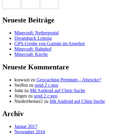
Neueste Beiträge
Minecraft: Netherportal
Dreamhack Leipzig
GPS-Geräte von Garmin im Angebot
Minecraft: Bahnhof
Minecraft: Kirche
Neueste Kommentare
krawuzi
zu
Geocaching Premium – Abzocke?
Steffen
zu
send 2 c:geo
Jutta
zu
Mit Android auf Chirp Suche
Jürgen
zu
send 2 c:geo
Niederrheiner2
zu
Mit Android auf Chirp Suche
Archiv
Januar 2017
November 2016