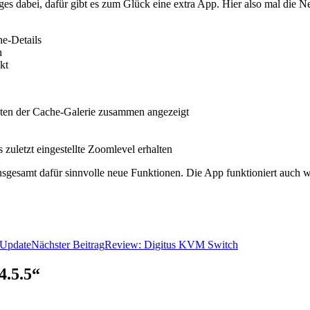
es dabei, dafür gibt es zum Glück eine extra App. Hier also mal die N
e-Details
n
kt
hten der Cache-Galerie zusammen angezeigt
uletzt eingestellte Zoomlevel erhalten
esamt dafür sinnvolle neue Funktionen. Die App funktioniert auch wei
 Update
Nächster Beitrag
Review: Digitus KVM Switch
4.5.5“