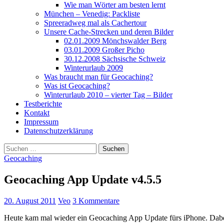
Wie man Wörter am besten lernt
München – Venedig: Packliste
Spreeradweg mal als Cachertour
Unsere Cache-Strecken und deren Bilder
02.01.2009 Mönchswalder Berg
03.01.2009 Großer Picho
30.12.2008 Sächsische Schweiz
Winterurlaub 2009
Was braucht man für Geocaching?
Was ist Geocaching?
Winterurlaub 2010 – vierter Tag – Bilder
Testberichte
Kontakt
Impressum
Datenschutzerklärung
Suchen
nach:
Geocaching
Geocaching App Update v4.5.5
20. August 2011
Veo
3 Kommentare
Heute kam mal wieder ein Geocaching App Update fürs iPhone. Dabei h