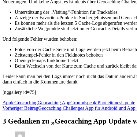
Neuerungen. Und keine Angst, es ist nichts über Geocaching Challeng
Unterstützung der „Visiting“-Funktion für Trackables
Anzeige der Favoriten-Punkte in Suchergebnissen und Geocach
Es können mehr als die letzten 5 Cache-Logs abgerufen werde
Zusätzliche Wegpunkte sind jetzt unter Geocache-Details verlin
Und folgende Fehler wurden behoben:
Fotos von der Cache-Seite und Logs werden jetzt beim Betrac
Zeitstempel-Fehler in den Fieldnotes behoben
Opencyclemaps funktioniert jetzt
Beim Wechseln von der Karte zum Cache und zurück bleibt das z
Leider kann man bei den Logs immer noch nicht das Datum ändern.Insg
dann einfach in die Kommentare damit.
[nggallery id=75]
Apple
Geocaching
Geocaching App
Groundspeak
iPhone
itunes
Update
Beitrags-
Vorheriger Beitrag
Geocaching Challenges App für Android und App
Navigation
3 Gedanken zu „Geocaching App Update v