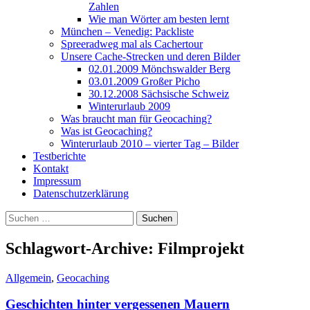
Zahlen
Wie man Wörter am besten lernt
München – Venedig: Packliste
Spreeradweg mal als Cachertour
Unsere Cache-Strecken und deren Bilder
02.01.2009 Mönchswalder Berg
03.01.2009 Großer Picho
30.12.2008 Sächsische Schweiz
Winterurlaub 2009
Was braucht man für Geocaching?
Was ist Geocaching?
Winterurlaub 2010 – vierter Tag – Bilder
Testberichte
Kontakt
Impressum
Datenschutzerklärung
Suchen
nach:
Schlagwort-Archive: Filmprojekt
Allgemein
,
Geocaching
Geschichten hinter vergessenen Mauern