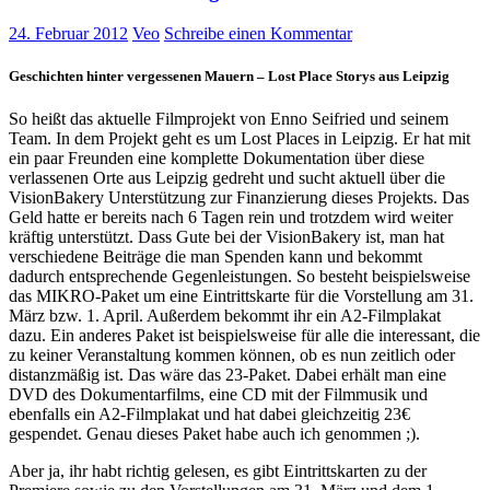
24. Februar 2012
Veo
Schreibe einen Kommentar
Geschichten hinter vergessenen Mauern – Lost Place Storys aus Leipzig
So heißt das aktuelle Filmprojekt von Enno Seifried und seinem
Team. In dem Projekt geht es um Lost Places in Leipzig. Er hat mit
ein paar Freunden eine komplette Dokumentation über diese
verlassenen Orte aus Leipzig gedreht und sucht aktuell über die
VisionBakery Unterstützung zur Finanzierung dieses Projekts. Das
Geld hatte er bereits nach 6 Tagen rein und trotzdem wird weiter
kräftig unterstützt. Dass Gute bei der VisionBakery ist, man hat
verschiedene Beiträge die man Spenden kann und bekommt
dadurch entsprechende Gegenleistungen. So besteht beispielsweise
das MIKRO-Paket um eine Eintrittskarte für die Vorstellung am 31.
März bzw. 1. April. Außerdem bekommt ihr ein A2-Filmplakat
dazu. Ein anderes Paket ist beispielsweise für alle die interessant, die
zu keiner Veranstaltung kommen können, ob es nun zeitlich oder
distanzmäßig ist. Das wäre das 23-Paket. Dabei erhält man eine
DVD des Dokumentarfilms, eine CD mit der Filmmusik und
ebenfalls ein A2-Filmplakat und hat dabei gleichzeitig 23€
gespendet. Genau dieses Paket habe auch ich genommen ;).
Aber ja, ihr habt richtig gelesen, es gibt Eintrittskarten zu der