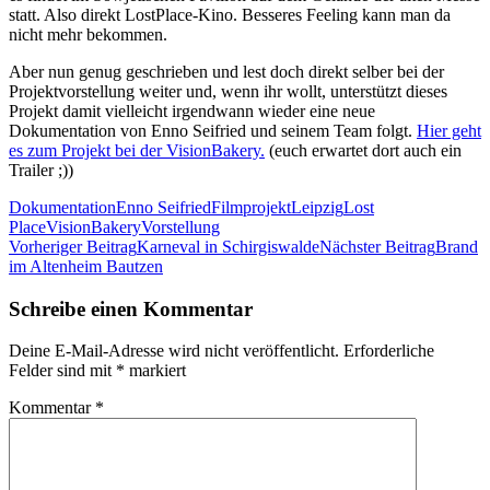
statt. Also direkt LostPlace-Kino. Besseres Feeling kann man da
nicht mehr bekommen.
Aber nun genug geschrieben und lest doch direkt selber bei der
Projektvorstellung weiter und, wenn ihr wollt, unterstützt dieses
Projekt damit vielleicht irgendwann wieder eine neue
Dokumentation von Enno Seifried und seinem Team folgt.
Hier geht
es zum Projekt bei der VisionBakery.
(euch erwartet dort auch ein
Trailer ;))
Dokumentation
Enno Seifried
Filmprojekt
Leipzig
Lost
Place
VisionBakery
Vorstellung
Beitrags-
Vorheriger Beitrag
Karneval in Schirgiswalde
Nächster Beitrag
Brand
im Altenheim Bautzen
Navigation
Schreibe einen Kommentar
Deine E-Mail-Adresse wird nicht veröffentlicht.
Erforderliche
Felder sind mit
*
markiert
Kommentar
*