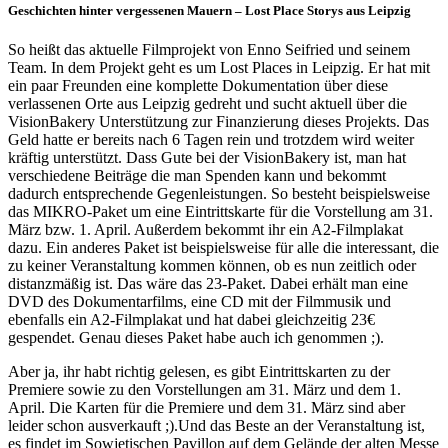
Geschichten hinter vergessenen Mauern – Lost Place Storys aus Leipzig
So heißt das aktuelle Filmprojekt von Enno Seifried und seinem
Team. In dem Projekt geht es um Lost Places in Leipzig. Er hat mit
ein paar Freunden eine komplette Dokumentation über diese
verlassenen Orte aus Leipzig gedreht und sucht aktuell über die
VisionBakery Unterstützung zur Finanzierung dieses Projekts. Das
Geld hatte er bereits nach 6 Tagen rein und trotzdem wird weiter
kräftig unterstützt. Dass Gute bei der VisionBakery ist, man hat
verschiedene Beiträge die man Spenden kann und bekommt
dadurch entsprechende Gegenleistungen. So besteht beispielsweise
das MIKRO-Paket um eine Eintrittskarte für die Vorstellung am 31.
März bzw. 1. April. Außerdem bekommt ihr ein A2-Filmplakat
dazu. Ein anderes Paket ist beispielsweise für alle die interessant, die
zu keiner Veranstaltung kommen können, ob es nun zeitlich oder
distanzmäßig ist. Das wäre das 23-Paket. Dabei erhält man eine
DVD des Dokumentarfilms, eine CD mit der Filmmusik und
ebenfalls ein A2-Filmplakat und hat dabei gleichzeitig 23€
gespendet. Genau dieses Paket habe auch ich genommen ;).
Aber ja, ihr habt richtig gelesen, es gibt Eintrittskarten zu der
Premiere sowie zu den Vorstellungen am 31. März und dem 1.
April. Die Karten für die Premiere und dem 31. März sind aber
leider schon ausverkauft ;).Und das Beste an der Veranstaltung ist,
es findet im Sowjetischen Pavillon auf dem Gelände der alten Messe