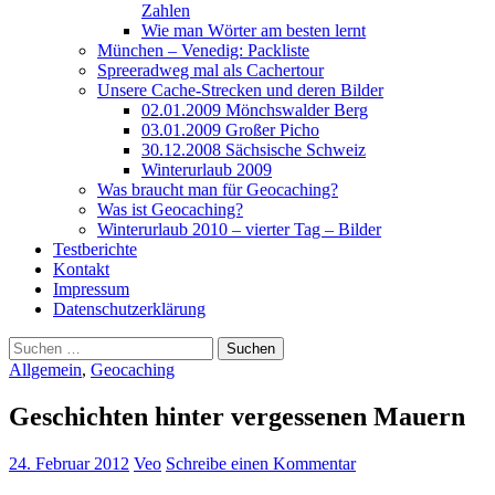
Zahlen
Wie man Wörter am besten lernt
München – Venedig: Packliste
Spreeradweg mal als Cachertour
Unsere Cache-Strecken und deren Bilder
02.01.2009 Mönchswalder Berg
03.01.2009 Großer Picho
30.12.2008 Sächsische Schweiz
Winterurlaub 2009
Was braucht man für Geocaching?
Was ist Geocaching?
Winterurlaub 2010 – vierter Tag – Bilder
Testberichte
Kontakt
Impressum
Datenschutzerklärung
Suchen
nach:
Allgemein
,
Geocaching
Geschichten hinter vergessenen Mauern
24. Februar 2012
Veo
Schreibe einen Kommentar