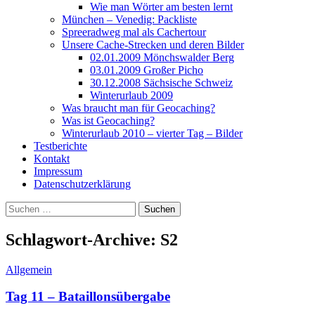
Wie man Wörter am besten lernt
München – Venedig: Packliste
Spreeradweg mal als Cachertour
Unsere Cache-Strecken und deren Bilder
02.01.2009 Mönchswalder Berg
03.01.2009 Großer Picho
30.12.2008 Sächsische Schweiz
Winterurlaub 2009
Was braucht man für Geocaching?
Was ist Geocaching?
Winterurlaub 2010 – vierter Tag – Bilder
Testberichte
Kontakt
Impressum
Datenschutzerklärung
Suchen
nach:
Schlagwort-Archive: S2
Allgemein
Tag 11 – Bataillonsübergabe