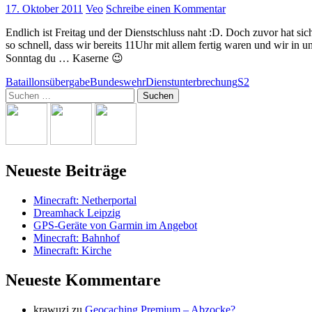
17. Oktober 2011
Veo
Schreibe einen Kommentar
Endlich ist Freitag und der Dienstschluss naht :D. Doch zuvor hat s
so schnell, dass wir bereits 11Uhr mit allem fertig waren und wir in
Sonntag du … Kaserne 😉
Bataillonsübergabe
Bundeswehr
Dienstunterbrechung
S2
Suchen
nach:
Neueste Beiträge
Minecraft: Netherportal
Dreamhack Leipzig
GPS-Geräte von Garmin im Angebot
Minecraft: Bahnhof
Minecraft: Kirche
Neueste Kommentare
krawuzi
zu
Geocaching Premium – Abzocke?