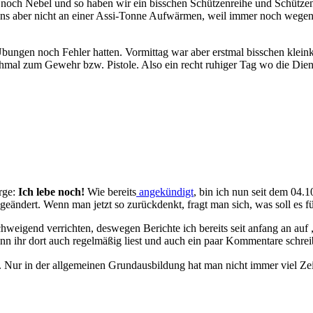
r noch Nebel und so haben wir ein bisschen Schützenreihe und Schüt
s aber nicht an einer Assi-Tonne Aufwärmen, weil immer noch wegen D
 Übungen noch Fehler hatten. Vormittag war aber erstmal bisschen kle
chmal zum Gewehr bzw. Pistole. Also ein recht ruhiger Tag wo die Di
orge:
Ich lebe noch!
Wie bereits
angekündigt
, bin ich nun seit dem 04.
 geändert. Wenn man jetzt so zurückdenkt, fragt man sich, was soll es 
schweigend verrichten, deswegen Berichte ich bereits seit anfang an auf
enn ihr dort auch regelmäßig liest und auch ein paar Kommentare schrei
. Nur in der allgemeinen Grundausbildung hat man nicht immer viel Ze