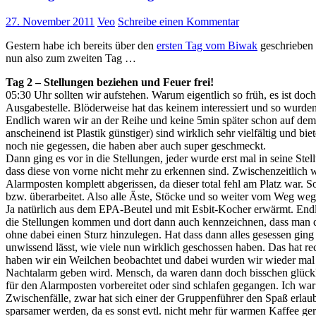
27. November 2011
Veo
Schreibe einen Kommentar
Gestern habe ich bereits über den
ersten Tag vom Biwak
geschrieben 
nun also zum zweiten Tag …
Tag 2 – Stellungen beziehen und Feuer frei!
05:30 Uhr sollten wir aufstehen. Warum eigentlich so früh, es ist d
Ausgabestelle. Blöderweise hat das keinem interessiert und so wurden
Endlich waren wir an der Reihe und keine 5min später schon auf dem 
anscheinend ist Plastik günstiger) sind wirklich sehr vielfältig und
noch nie gegessen, die haben aber auch super geschmeckt.
Dann ging es vor in die Stellungen, jeder wurde erst mal in seine Ste
dass diese von vorne nicht mehr zu erkennen sind. Zwischenzeitlich w
Alarmposten komplett abgerissen, da dieser total fehl am Platz war
bzw. überarbeitet. Also alle Äste, Stöcke und so weiter vom Weg weg
Ja natürlich aus dem EPA-Beutel und mit Esbit-Kocher erwärmt. Endlic
die Stellungen kommen und dort dann auch kennzeichnen, dass man di
ohne dabei einen Sturz hinzulegen. Hat dass dann alles gesessen ging
unwissend lässt, wie viele nun wirklich geschossen haben. Das hat r
haben wir ein Weilchen beobachtet und dabei wurden wir wieder mal 
Nachtalarm geben wird. Mensch, da waren dann doch bisschen glückl
für den Alarmposten vorbereitet oder sind schlafen gegangen. Ich w
Zwischenfälle, zwar hat sich einer der Gruppenführer den Spaß erlau
sparsamer werden, da es sonst evtl. nicht mehr für warmen Kaffee gere