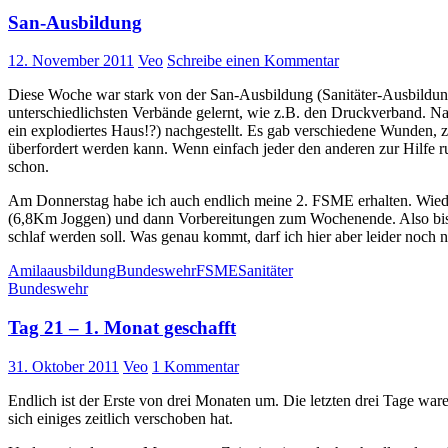
San-Ausbildung
12. November 2011
Veo
Schreibe einen Kommentar
Diese Woche war stark von der San-Ausbildung (Sanitäter-Ausbildung)
unterschiedlichsten Verbände gelernt, wie z.B. den Druckverband. N
ein explodiertes Haus!?) nachgestellt. Es gab verschiedene Wunden, 
überfordert werden kann. Wenn einfach jeder den anderen zur Hilfe r
schon.
Am Donnerstag habe ich auch endlich meine 2. FSME erhalten. Wieder
(6,8Km Joggen) und dann Vorbereitungen zum Wochenende. Also biss
schlaf werden soll. Was genau kommt, darf ich hier aber leider noch 
Amila
ausbildung
Bundeswehr
FSME
Sanitäter
Bundeswehr
Tag 21 – 1. Monat geschafft
31. Oktober 2011
Veo
1 Kommentar
Endlich ist der Erste von drei Monaten um. Die letzten drei Tage wa
sich einiges zeitlich verschoben hat.