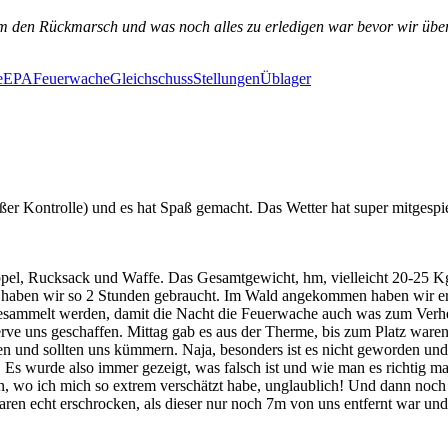
 um den Rückmarsch und was noch alles zu erledigen war bevor wir üb
e
EPA
Feuerwache
Gleichschuss
Stellungen
Üblager
er Kontrolle) und es hat Spaß gemacht. Das Wetter hat super mitgesp
pel, Rucksack und Waffe. Das Gesamtgewicht, hm, vielleicht 20-25 Kg
e haben wir so 2 Stunden gebraucht. Im Wald angekommen haben wir er
ammelt werden, damit die Nacht die Feuerwache auch was zum Verheizen 
erve uns geschaffen. Mittag gab es aus der Therme, bis zum Platz ware
en und sollten uns kümmern. Naja, besonders ist es nicht geworden und
. Es wurde also immer gezeigt, was falsch ist und wie man es richtig ma
en, wo ich mich so extrem verschätzt habe, unglaublich! Und dann noc
aren echt erschrocken, als dieser nur noch 7m von uns entfernt war un