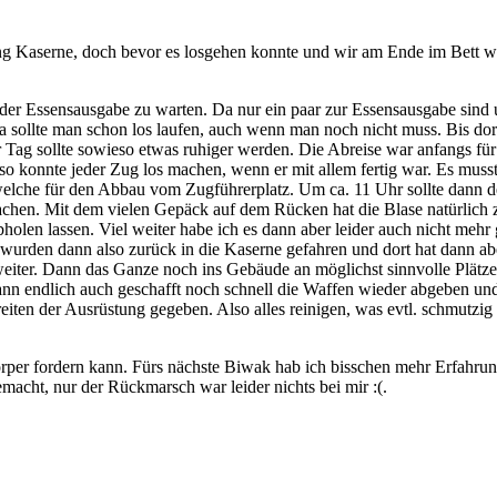
ng Kaserne, doch bevor es losgehen konnte und wir am Ende im Bett ware
 der Essensausgabe zu warten. Da nur ein paar zur Essensausgabe sind
a sollte man schon los laufen, auch wenn man noch nicht muss. Bis dort
er Tag sollte sowieso etwas ruhiger werden. Die Abreise war anfangs 
 so konnte jeder Zug los machen, wenn er mit allem fertig war. Es muss
lche für den Abbau vom Zugführerplatz. Um ca. 11 Uhr sollte dann der
achen. Mit dem vielen Gepäck auf dem Rücken hat die Blase natürlich 
bholen lassen. Viel weiter habe ich es dann aber leider auch nicht me
rden dann also zurück in die Kaserne gefahren und dort hat dann aber
eiter. Dann das Ganze noch ins Gebäude an möglichst sinnvolle Plätze
s dann endlich auch geschafft noch schnell die Waffen wieder abgeben un
en der Ausrüstung gegeben. Also alles reinigen, was evtl. schmutzig 
örper fordern kann. Fürs nächste Biwak hab ich bisschen mehr Erfah
gemacht, nur der Rückmarsch war leider nichts bei mir :(.