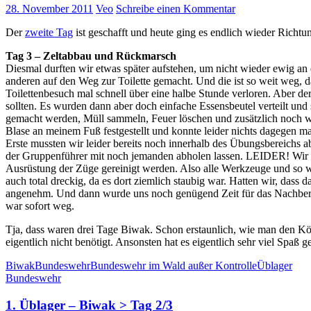
28. November 2011
Veo
Schreibe einen Kommentar
Der
zweite Tag
ist geschafft und heute ging es endlich wieder Richtu
Tag 3 – Zeltabbau und Rückmarsch
Diesmal durften wir etwas später aufstehen, um nicht wieder ewig an
anderen auf den Weg zur Toilette gemacht. Und die ist so weit weg, d
Toilettenbesuch mal schnell über eine halbe Stunde verloren. Aber d
sollten. Es wurden dann aber doch einfache Essensbeutel verteilt und
gemacht werden, Müll sammeln, Feuer löschen und zusätzlich noch we
Blase an meinem Fuß festgestellt und konnte leider nichts dagegen m
Erste mussten wir leider bereits noch innerhalb des Übungsbereichs a
der Gruppenführer mit noch jemanden abholen lassen. LEIDER! Wir wu
Ausrüstung der Züge gereinigt werden. Also alle Werkzeuge und so w
auch total dreckig, da es dort ziemlich staubig war. Hatten wir, das
angenehm. Und dann wurde uns noch genügend Zeit für das Nachbereit
war sofort weg.
Tja, dass waren drei Tage Biwak. Schon erstaunlich, wie man den K
eigentlich nicht benötigt. Ansonsten hat es eigentlich sehr viel Spaß 
Biwak
Bundeswehr
Bundeswehr im Wald außer Kontrolle
Üblager
Bundeswehr
1. Üblager – Biwak > Tag 2/3