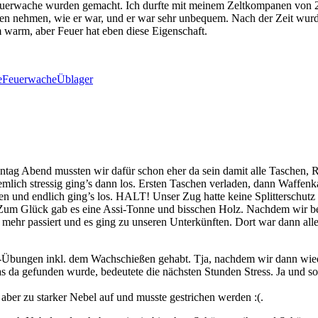
Feuerwache wurden gemacht. Ich durfte mit meinem Zeltkompanen von
 nehmen, wie er war, und er war sehr unbequem. Nach der Zeit wurde 
warm, aber Feuer hat eben diese Eigenschaft.
e
Feuerwache
Üblager
tag Abend mussten wir dafür schon eher da sein damit alle Taschen,
iemlich stressig ging’s dann los. Ersten Taschen verladen, dann Waff
 und endlich ging’s los. HALT! Unser Zug hatte keine Splitterschutz d
. Zum Glück gab es eine Assi-Tonne und bisschen Holz. Nachdem wir b
 mehr passiert und es ging zu unseren Unterkünften. Dort war dann al
 S-Übungen inkl. dem Wachschießen gehabt. Tja, nachdem wir dann wie
Was da gefunden wurde, bedeutete die nächsten Stunden Stress. Ja und 
aber zu starker Nebel auf und musste gestrichen werden :(.