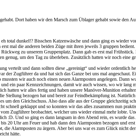
gehabt. Dort haben wir den Marsch zum Üblager gehabt sowie den Aufb
och eh total dunkel!? Bisschen Katzenwäsche und dann ging es wieder v
 erst mal die anderen beiden Züge mit ihren jeweils 3 gruppen bedient.
Rückweg zu unserem Gruppenplatz. Dann gab es erst mal Frühstück. Die
 bieten genug, um den Tag zu überleben. Zusätzlich hatten wir noch ein
llung verteilt und dann sollten diese „gereinigt“ und wieder ordentlich 
ar der Zugführer da und hat sich das Ganze bei uns mal angeschaut. Ei
. So mussten wir auch noch einen neuen Alarmposten angelegen. Dann 
 und ein paar Kennzeichnungen, damit wir auch wissen, wo wir lang mü
h hatten wir alles fertig und haben unsere Manöver-Munition erhalten. 
e Stellung bezogen hat und bereit zur Feindbekämpfung ist. Natürlich
 es um den Gleichschuss. Also dass alle aus der Gruppe gleichzeitig sc
echt schnell geklappt und so konnten wir das alles zusammen nun prak
vom Zugführer beobachtet, welcher uns wieder einmal mehr lobte. Und 
ich :D. Und so ging es dann langsam in den Abend rein, es wurde das
ar bis 20 Uhr am Feuer und hab dann den Alarmposten bezogen und erst 
bt, die Alarmposten zu ärgern. Aber bei uns war es zum Glück nicht d
icht hätte.