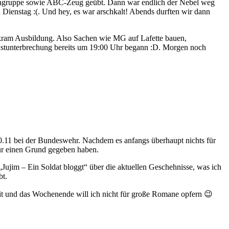
zengruppe sowie ABC-Zeug geübt. Dann war endlich der Nebel weg
ienstag :(. Und hey, es war arschkalt! Abends durften wir dann
inkram Ausbildung. Also Sachen wie MG auf Lafette bauen,
enstunterbrechung bereits um 19:00 Uhr begann :D. Morgen noch
10.11 bei der Bundeswehr. Nachdem es anfangs überhaupt nichts für
für einen Grund gegeben haben.
 „Jujim – Ein Soldat bloggt“ über die aktuellen Geschehnisse, was ich
bt.
it und das Wochenende will ich nicht für große Romane opfern 😉