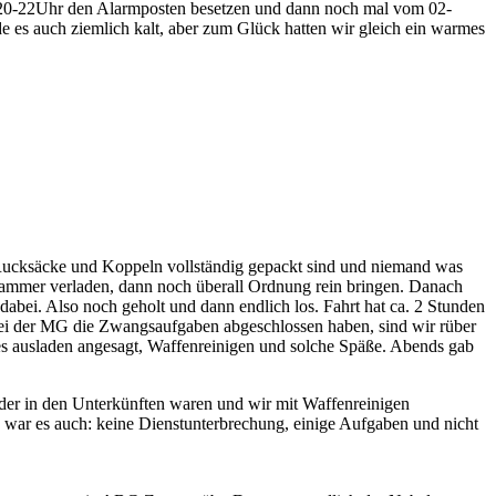
 20-22Uhr den Alarmposten besetzen und dann noch mal vom 02-
es auch ziemlich kalt, aber zum Glück hatten wir gleich ein warmes
 Rucksäcke und Koppeln vollständig gepackt sind und niemand was
enkammer verladen, dann noch überall Ordnung rein bringen. Danach
abei. Also noch geholt und dann endlich los. Fahrt hat ca. 2 Stunden
ei der MG die Zwangsaufgaben abgeschlossen haben, sind wir rüber
les ausladen angesagt, Waffenreinigen und solche Späße. Abends gab
der in den Unterkünften waren und wir mit Waffenreinigen
so war es auch: keine Dienstunterbrechung, einige Aufgaben und nicht