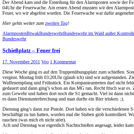
Der Abend kam und die Einteilung für den Alarmposten sowie der 
04Uhr die Feuerwache. Am ersten Abend mussten wir den Alarmposten
Feuer, wo wir abgelöst wurden. Die Feuerwache war dafür angenehm 
Hier gehts weiter zum
zweiten Tag
!
Alarmposten
Biwak
Bundeswehr
Bundeswehr im Wald außer Kontroll
Bundeswehr
Schießplatz – Feuer frei
17. November 2011
Veo
1 Kommentar
Diese Woche ging es auf den Truppenübungsplatz zum schießen. Sonn
vergisst. Montag früh 03:20Uhr (glaub ich) sind wir aufgestanden. Z
Waffenempfang und Frühstück. Ein Kompanieantreten darf nicht fehlen
gedauert und dann ging’s schon an das MG ran. Recht frisch war es
zum Gewehr und haben dort noch die S1 gemacht. Viel ist dann nicht
es dann Dienstunterbrechung und man durfte ein Bier trinken. ;).
Dienstag ging’s dann zur Pistole. Dort haben wir die verschiedenen
beschäftigt zu tun hatten, wurden mal die Stuben grob kontrolliert. 
rauchen (was mich eh nicht stört).
Ach und Dienstag war eigentlich Nachtschießen angesagt, leider kam 