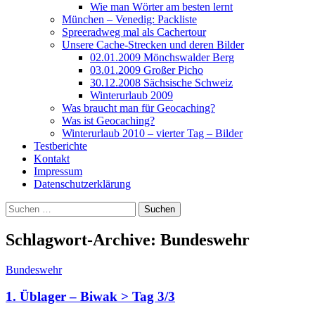
Wie man Wörter am besten lernt
München – Venedig: Packliste
Spreeradweg mal als Cachertour
Unsere Cache-Strecken und deren Bilder
02.01.2009 Mönchswalder Berg
03.01.2009 Großer Picho
30.12.2008 Sächsische Schweiz
Winterurlaub 2009
Was braucht man für Geocaching?
Was ist Geocaching?
Winterurlaub 2010 – vierter Tag – Bilder
Testberichte
Kontakt
Impressum
Datenschutzerklärung
Suchen
nach:
Schlagwort-Archive: Bundeswehr
Bundeswehr
1. Üblager – Biwak > Tag 3/3