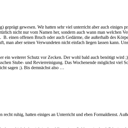
 geprägt gewesen. Wir hatten sehr viel unterricht aber auch einiges p
atürlich nicht nur vom Namen her, sondern auch wann man welchen Ver
z. B. einen offenen Bruch oder auch Gedärme, die außerhalb des Körpe
uft, man aber seinen Verwundeten nicht einfach liegen lassen kann. Un
 ein weiterer Schutz vor Zecken. Der wohl bald auch benötigt wird ;
chen Stube- und Revierreinigung. Das Wochenende möglichst viel Sch
nicht sagen ;). Bis demnächst also …
ren recht ruhig, hatten einiges an Unterricht und eben Formaldienst.