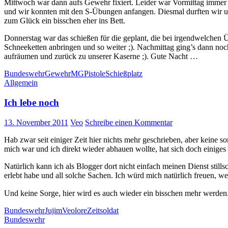
Mittwoch war dann aufs Gewehr fixiert. Leider war Vormittag imme
und wir konnten mit den S-Übungen anfangen. Diesmal durften wir un
zum Glück ein bisschen eher ins Bett.
Donnerstag war das schießen für die geplant, die bei irgendwelchen
Schneeketten anbringen und so weiter ;). Nachmittag ging’s dann no
aufräumen und zurück zu unserer Kaserne ;). Gute Nacht …
Bundeswehr
Gewehr
MG
Pistole
Schießplatz
Allgemein
Ich lebe noch
13. November 2011
Veo
Schreibe einen Kommentar
Hab zwar seit einiger Zeit hier nichts mehr geschrieben, aber keine s
mich war und ich direkt wieder abhauen wollte, hat sich doch einiges
Natürlich kann ich als Blogger dort nicht einfach meinen Dienst still
erlebt habe und all solche Sachen. Ich würd mich natürlich freuen, w
Und keine Sorge, hier wird es auch wieder ein bisschen mehr werden
Bundeswehr
Jujim
Veolore
Zeitsoldat
Bundeswehr