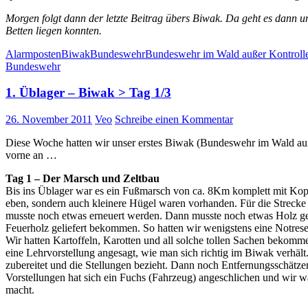
Morgen folgt dann der letzte Beitrag übers Biwak. Da geht es dann
Betten liegen konnten.
Alarmposten
Biwak
Bundeswehr
Bundeswehr im Wald außer Kontroll
Bundeswehr
1. Üblager – Biwak > Tag 1/3
26. November 2011
Veo
Schreibe einen Kommentar
Diese Woche hatten wir unser erstes Biwak (Bundeswehr im Wald auß
vorne an …
Tag 1 – Der Marsch und Zeltbau
Bis ins Üblager war es ein Fußmarsch von ca. 8Km komplett mit Kop
eben, sondern auch kleinere Hügel waren vorhanden. Für die Streck
musste noch etwas erneuert werden. Dann musste noch etwas Holz ges
Feuerholz geliefert bekommen. So hatten wir wenigstens eine Notres
Wir hatten Kartoffeln, Karotten und all solche tollen Sachen bekomm
eine Lehrvorstellung angesagt, wie man sich richtig im Biwak verhält
zubereitet und die Stellungen bezieht. Dann noch Entfernungsschätz
Vorstellungen hat sich ein Fuchs (Fahrzeug) angeschlichen und wir w
macht.