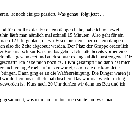
n, ist noch einiges passiert. Was genau, folgt jetzt …
 und für den Rest das Essen empfangen habe, habe ich mit zwei
 hin läuft man nämlich mal schnell 15 Minuten. Also geht für ein
für nach 12 Uhr geplant, da wir Essen aus den Thermen empfangen
ten also die Zelte abgebaut werden. Der Platz der Gruppe ordentlich
 Rückmarsch zur Kaserne los gehen. Ich hatte bereits vorher eine
ziemlich geschmerzt und auch so war es unglaublich anstrengend. Die
hr geschafft. Ich habe mich noch ca. 1 Km gekämpft und dann hat mich
 auch genug Arbeit auf uns gewartet, so musste die komplette
 bringen. Dann ging es an die Waffenreinigung. Die Dinger waren ja
d wir durften uns endlich mal duschen. Das war mal wieder richtig
geworden ist. Kurz nach 20 Uhr durften wir dann ins Bett und ich
rung gesammelt, was man noch mitnehmen sollte und was man