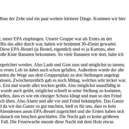
au der Zelte und ein paar weitere kleinere Dinge. Kommen wir hier
or, unser EPA empfangen. Unsere Gruppe war als Erstes an der
 Bis das alles durch war, haben wir bestimmt 30-45min gewartet.
se EPA-Beutel (ja Beutel, eigentlich sind es ja Kartons, aber
e große Kiste Bananen bekommen. So viele Bananen wie dort, habe ich
hergerichtet werden. Also Laub und Gras raus und möglichst so tarnen,
n erstes Lob ist dabei auch schon gefallen. Außerdem wurde der alte
wurden die Wege aus dem Gruppenplatz zu den Stellungen angelegt
ssen. Zwischenzeitlich gab es noch Mittag, welches sehr lecker war.
Erst mal wurde alles trocken geübt. Also möglichst unauffällig in
 wurde auch geübt, möglichst schnell in seine Stellung zu kommen,
hießen, dass es wie ein einziger Schuss klingt und man so den Feind
tisch üben. Also Alarm und alle vor und Feind bekämpfen. Das Ganze
da wir das Ganze so gut machten, hieß es für uns, dass es kein
 Abendessen ausm EPA-Beutel zugerichtet und die Ersten haben sich
danach ein bisschen geschlafen. Die Nacht gab es keine größeren
er Fall. Die Feuerwache musste diese Nacht mit dem Holz etwas