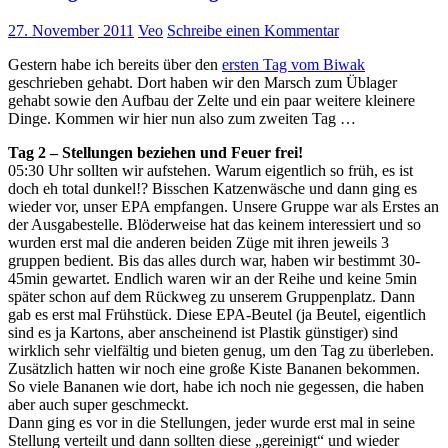
27. November 2011
Veo
Schreibe einen Kommentar
Gestern habe ich bereits über den
ersten Tag vom Biwak
geschrieben gehabt. Dort haben wir den Marsch zum Üblager
gehabt sowie den Aufbau der Zelte und ein paar weitere kleinere
Dinge. Kommen wir hier nun also zum zweiten Tag …
Tag 2 – Stellungen beziehen und Feuer frei!
05:30 Uhr sollten wir aufstehen. Warum eigentlich so früh, es ist
doch eh total dunkel!? Bisschen Katzenwäsche und dann ging es
wieder vor, unser EPA empfangen. Unsere Gruppe war als Erstes an
der Ausgabestelle. Blöderweise hat das keinem interessiert und so
wurden erst mal die anderen beiden Züge mit ihren jeweils 3
gruppen bedient. Bis das alles durch war, haben wir bestimmt 30-
45min gewartet. Endlich waren wir an der Reihe und keine 5min
später schon auf dem Rückweg zu unserem Gruppenplatz. Dann
gab es erst mal Frühstück. Diese EPA-Beutel (ja Beutel, eigentlich
sind es ja Kartons, aber anscheinend ist Plastik günstiger) sind
wirklich sehr vielfältig und bieten genug, um den Tag zu überleben.
Zusätzlich hatten wir noch eine große Kiste Bananen bekommen.
So viele Bananen wie dort, habe ich noch nie gegessen, die haben
aber auch super geschmeckt.
Dann ging es vor in die Stellungen, jeder wurde erst mal in seine
Stellung verteilt und dann sollten diese „gereinigt“ und wieder