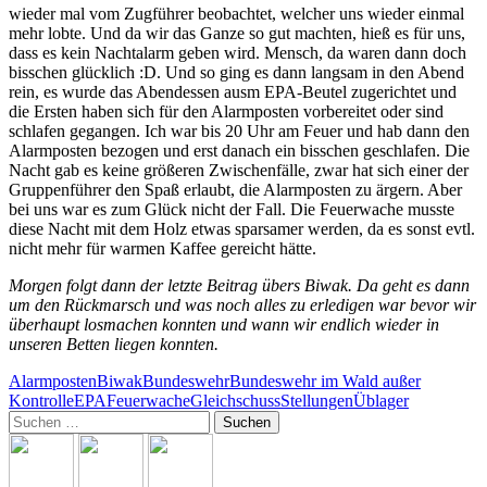
wieder mal vom Zugführer beobachtet, welcher uns wieder einmal
mehr lobte. Und da wir das Ganze so gut machten, hieß es für uns,
dass es kein Nachtalarm geben wird. Mensch, da waren dann doch
bisschen glücklich :D. Und so ging es dann langsam in den Abend
rein, es wurde das Abendessen ausm EPA-Beutel zugerichtet und
die Ersten haben sich für den Alarmposten vorbereitet oder sind
schlafen gegangen. Ich war bis 20 Uhr am Feuer und hab dann den
Alarmposten bezogen und erst danach ein bisschen geschlafen. Die
Nacht gab es keine größeren Zwischenfälle, zwar hat sich einer der
Gruppenführer den Spaß erlaubt, die Alarmposten zu ärgern. Aber
bei uns war es zum Glück nicht der Fall. Die Feuerwache musste
diese Nacht mit dem Holz etwas sparsamer werden, da es sonst evtl.
nicht mehr für warmen Kaffee gereicht hätte.
Morgen folgt dann der letzte Beitrag übers Biwak. Da geht es dann
um den Rückmarsch und was noch alles zu erledigen war bevor wir
überhaupt losmachen konnten und wann wir endlich wieder in
unseren Betten liegen konnten.
Alarmposten
Biwak
Bundeswehr
Bundeswehr im Wald außer
Kontrolle
EPA
Feuerwache
Gleichschuss
Stellungen
Üblager
Suchen
nach: