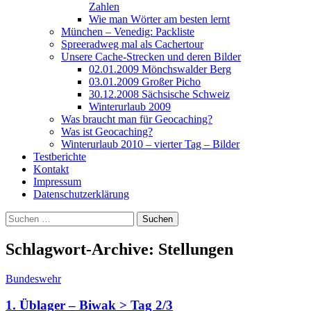
Zahlen
Wie man Wörter am besten lernt
München – Venedig: Packliste
Spreeradweg mal als Cachertour
Unsere Cache-Strecken und deren Bilder
02.01.2009 Mönchswalder Berg
03.01.2009 Großer Picho
30.12.2008 Sächsische Schweiz
Winterurlaub 2009
Was braucht man für Geocaching?
Was ist Geocaching?
Winterurlaub 2010 – vierter Tag – Bilder
Testberichte
Kontakt
Impressum
Datenschutzerklärung
Suchen
nach:
Schlagwort-Archive: Stellungen
Bundeswehr
1. Üblager – Biwak > Tag 2/3