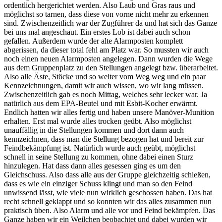
ordentlich hergerichtet werden. Also Laub und Gras raus und
möglichst so tarnen, dass diese von vorne nicht mehr zu erkennen
sind. Zwischenzeitlich war der Zugführer da und hat sich das Ganze
bei uns mal angeschaut. Ein erstes Lob ist dabei auch schon
gefallen. Außerdem wurde der alte Alarmposten komplett
abgerissen, da dieser total fehl am Platz war. So mussten wir auch
noch einen neuen Alarmposten angelegen. Dann wurden die Wege
aus dem Gruppenplatz zu den Stellungen angelegt bzw. überarbeitet.
Also alle Äste, Stöcke und so weiter vom Weg weg und ein paar
Kennzeichnungen, damit wir auch wissen, wo wir lang müssen.
Zwischenzeitlich gab es noch Mittag, welches sehr lecker war. Ja
natürlich aus dem EPA-Beutel und mit Esbit-Kocher erwärmt.
Endlich hatten wir alles fertig und haben unsere Manöver-Munition
erhalten. Erst mal wurde alles trocken geübt. Also möglichst
unauffällig in die Stellungen kommen und dort dann auch
kennzeichnen, dass man die Stellung bezogen hat und bereit zur
Feindbekämpfung ist. Natürlich wurde auch geübt, möglichst
schnell in seine Stellung zu kommen, ohne dabei einen Sturz
hinzulegen. Hat dass dann alles gesessen ging es um den
Gleichschuss. Also dass alle aus der Gruppe gleichzeitig schießen,
dass es wie ein einziger Schuss klingt und man so den Feind
unwissend lässt, wie viele nun wirklich geschossen haben. Das hat
recht schnell geklappt und so konnten wir das alles zusammen nun
praktisch üben. Also Alarm und alle vor und Feind bekämpfen. Das
Ganze haben wir ein Weilchen beobachtet und dabei wurden wir