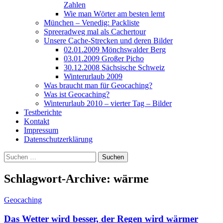
Zahlen
Wie man Wörter am besten lernt
München – Venedig: Packliste
Spreeradweg mal als Cachertour
Unsere Cache-Strecken und deren Bilder
02.01.2009 Mönchswalder Berg
03.01.2009 Großer Picho
30.12.2008 Sächsische Schweiz
Winterurlaub 2009
Was braucht man für Geocaching?
Was ist Geocaching?
Winterurlaub 2010 – vierter Tag – Bilder
Testberichte
Kontakt
Impressum
Datenschutzerklärung
Suchen
nach:
Schlagwort-Archive: wärme
Geocaching
Das Wetter wird besser, der Regen wird wärmer