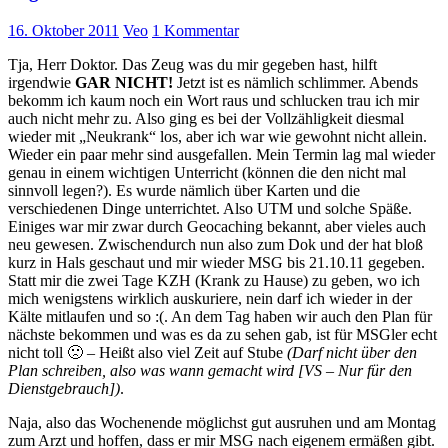
16. Oktober 2011
Veo
1 Kommentar
Tja, Herr Doktor. Das Zeug was du mir gegeben hast, hilft
irgendwie
GAR NICHT!
Jetzt ist es nämlich schlimmer. Abends
bekomm ich kaum noch ein Wort raus und schlucken trau ich mir
auch nicht mehr zu. Also ging es bei der Vollzähligkeit diesmal
wieder mit „Neukrank“ los, aber ich war wie gewohnt nicht allein.
Wieder ein paar mehr sind ausgefallen. Mein Termin lag mal wieder
genau in einem wichtigen Unterricht (können die den nicht mal
sinnvoll legen?). Es wurde nämlich über Karten und die
verschiedenen Dinge unterrichtet. Also UTM und solche Späße.
Einiges war mir zwar durch Geocaching bekannt, aber vieles auch
neu gewesen. Zwischendurch nun also zum Dok und der hat bloß
kurz in Hals geschaut und mir wieder MSG bis 21.10.11 gegeben.
Statt mir die zwei Tage KZH (Krank zu Hause) zu geben, wo ich
mich wenigstens wirklich auskuriere, nein darf ich wieder in der
Kälte mitlaufen und so :(. An dem Tag haben wir auch den Plan für
nächste bekommen und was es da zu sehen gab, ist für MSGler echt
nicht toll 🙁 – Heißt also viel Zeit auf Stube
(Darf nicht über den
Plan schreiben, also was wann gemacht wird [VS – Nur für den
Dienstgebrauch])
.
Naja, also das Wochenende möglichst gut ausruhen und am Montag
zum Arzt und hoffen, dass er mir MSG nach eigenem ermäßen gibt.