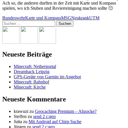
Ach so, die anderen durften in der Zeit mit Karte und Kompass
spielen, wo ich Stuben und Revierreinigung machen sollte 🙁
Bundeswehr
Karte und Kompass
MSG
Neukrank
UTM
Suchen
nach:
Neueste Beiträge
Minecraft: Netherportal
Dreamhack Leipzig
GPS-Geräte von Garmin im Angebot
Minecraft: Bahnhof
Minecraft: Kirche
Neueste Kommentare
krawuzi
zu
Geocaching Premium – Abzocke?
Steffen
zu
send 2 c:geo
Jutta
zu
Mit Android auf Chirp Suche
Jürgen
zu
send 2 c:geo