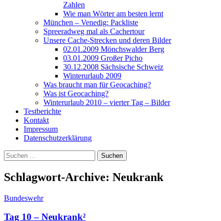
Zahlen
Wie man Wörter am besten lernt
München – Venedig: Packliste
Spreeradweg mal als Cachertour
Unsere Cache-Strecken und deren Bilder
02.01.2009 Mönchswalder Berg
03.01.2009 Großer Picho
30.12.2008 Sächsische Schweiz
Winterurlaub 2009
Was braucht man für Geocaching?
Was ist Geocaching?
Winterurlaub 2010 – vierter Tag – Bilder
Testberichte
Kontakt
Impressum
Datenschutzerklärung
Suchen
nach:
Schlagwort-Archive: Neukrank
Bundeswehr
Tag 10 – Neukrank²