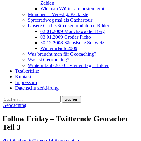
Zahlen
Wie man Wörter am besten lernt
München – Venedig: Packliste
Spreeradweg mal als Cachertour
Unsere Cache-Strecken und deren Bilder
02.01.2009 Mönchswalder Berg
03.01.2009 Großer Picho
30.12.2008 Sächsische Schweiz
Winterurlaub 2009
Was braucht man für Geocaching?
Was ist Geocaching?
Winterurlaub 2010 – vierter Tag – Bilder
Testberichte
Kontakt
Impressum
Datenschutzerklärung
Suchen
nach:
Geocaching
Follow Friday – Twitternde Geocacher
Teil 3
30. Oktober 2009
Veo
14 Kommentare