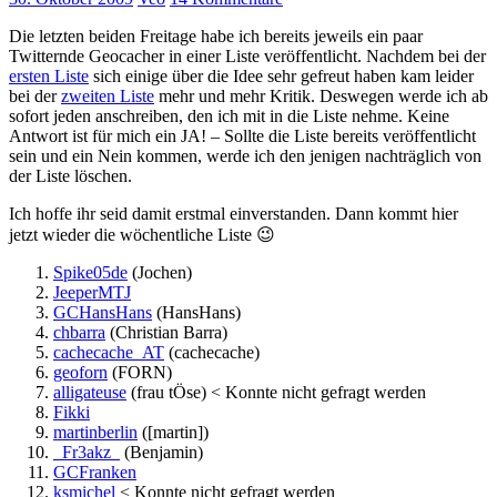
Die letzten beiden Freitage habe ich bereits jeweils ein paar
Twitternde Geocacher in einer Liste veröffentlicht. Nachdem bei der
ersten Liste
sich einige über die Idee sehr gefreut haben kam leider
bei der
zweiten Liste
mehr und mehr Kritik. Deswegen werde ich ab
sofort jeden anschreiben, den ich mit in die Liste nehme. Keine
Antwort ist für mich ein JA! – Sollte die Liste bereits veröffentlicht
sein und ein Nein kommen, werde ich den jenigen nachträglich von
der Liste löschen.
Ich hoffe ihr seid damit erstmal einverstanden. Dann kommt hier
jetzt wieder die wöchentliche Liste 😉
Spike05de
(Jochen)
JeeperMTJ
GCHansHans
(HansHans)
chbarra
(Christian Barra)
cachecache_AT
(cachecache)
geoforn
(FORN)
alligateuse
(frau tÖse) < Konnte nicht gefragt werden
Fikki
martinberlin
([martin])
_Fr3akz_
(Benjamin)
GCFranken
ksmichel
< Konnte nicht gefragt werden