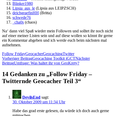
Blinker1980
Lipsia_aus_le
(Lipsia aus LEIPZSCH)
deichgraefinHH
(Britta)
schwede76
_cha0s
(chaos)
Na‘ dann viel Spaß wieder mein Followen und solltet ihr noch nicht
auf einer meiner Listen sein und auf diese wollen so könnt ihr gerne
ein Kommentar abgeben und ich werde euch beim nächsten mal
aufnehmen.
Follow Friday
Geocacher
Geocaching
Twitter
Beitrags-
Vorheriger Beitrag
Geocaching Toolkit iGCT
Nächster
Beitrag
Umfrage: Was haltet ihr von GeoKrety?
Navigation
14 Gedanken zu „Follow Friday –
Twitternde Geocacher Teil 3“
DevilsEnd
sagt:
30. Oktober 2009 um 11:34 Uhr
Habe das grad erste gelesen, da würde ich doch auch gerne
mitmachen.